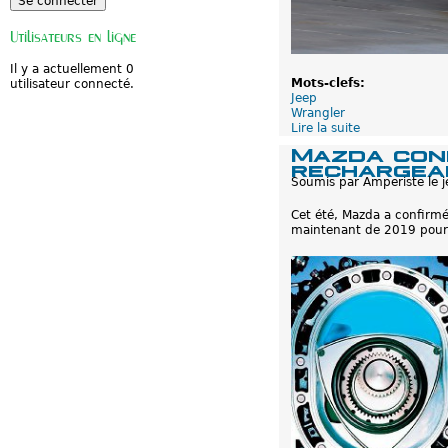
Utilisateurs en ligne
Il y a actuellement 0
Mots-clefs:
utilisateur connecté.
Jeep
Wrangler
Lire la suite
d
e
Mazda conf
J
rechargea
e
Soumis par
Amperiste
le
e
p
Cet été, Mazda a confirmé
W
maintenant de 2019 pour 
r
a
n
g
l
e
r
:
H
y
b
r
i
d
e