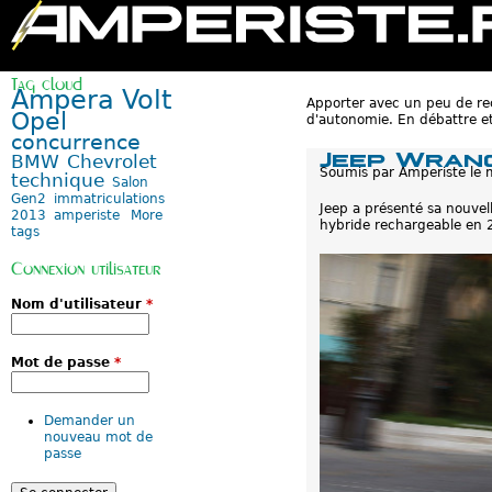
M
e
Tag cloud
n
Ampera
Volt
u
Apporter avec un peu de rec
Opel
p
d'autonomie. En débattre et
r
concurrence
i
Jeep Wrang
BMW
Chevrolet
n
Soumis par
Amperiste
le
technique
Salon
c
Gen2
immatriculations
i
Jeep a présenté sa nouvel
2013
amperiste
More
p
hybride rechargeable en 
tags
a
l
Connexion utilisateur
Nom d'utilisateur
*
Mot de passe
*
Demander un
nouveau mot de
passe