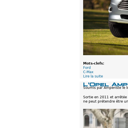
l
u
g
-
i
n
Mots-clefs:
Ford
C-Max
Lire la suite
d
e
L'Opel Amp
F
Soumis par
Amperiste
le
o
r
Sortie en 2011 et arrêtée
d
ne peut prétendre être une
C
-
M
a
x
E
n