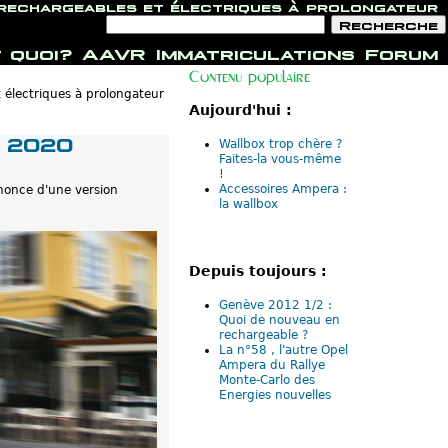
 rechargeables et électriques à prolongateur
F
R
o
e
r
c
 quoi?
AAVR
Immatriculations
Forum
m
h
u
e
Contenu populaire
l
r
 électriques à prolongateur
a
c
Aujourd'hui :
i
h
r
e
e
 2020
Wallbox trop chère ?
d
Faites-la vous-même
e
!
r
Accessoires Ampera :
e
nnonce d'une version
c
la wallbox
h
e
r
c
h
Depuis toujours :
e
Genève 2012 1/2 :
Quoi de nouveau en
rechargeable ?
La n°58 , l'autre Opel
Ampera du Rallye
Monte-Carlo des
Energies nouvelles