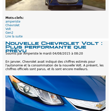
p
a
r
u
n
Mots-clefs:
c
amperiste
a
Chevrolet
n
Volt
a
Gen2
d
Lire la suite
d
i
e
Nouvelle Chevrolet Volt :
e
P
Plus performante que
n
é
prévu
i
t
n
Soumis par
Amperiste
le
mardi 04/08/2015 à 08:20
i
d
t
é
En janvier, Chevrolet avait indiqué des chiffres estimés pour
i
p
l'autonomie et la consommation de la nouvelle Volt. A présent, les
o
e
chiffres officiels sont parus, et ils sont encore meilleurs.
n
n
p
d
o
a
u
n
r
t
l
'
a
r
r
i
v