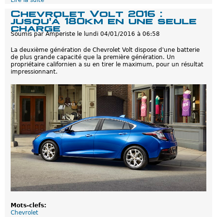
Lire la suite
d
d
r
e
Chevrolet Volt 2016 :
é
o
C
jusqu'à 180km en une seule
p
u
h
charge
a
t
e
Soumis par
Amperiste
le
lundi 04/01/2016 à 06:58
s
e
v
s
?
r
é
La deuxième génération de Chevrolet Volt dispose d'une batterie
o
de plus grande capacité que la première génération. Un
l
propriétaire californien a su en tirer le maximum, pour un résultat
e
impressionnant.
t
V
o
l
t
:
l
a
p
r
o
d
u
c
t
i
o
n
d
Mots-clefs:
e
Chevrolet