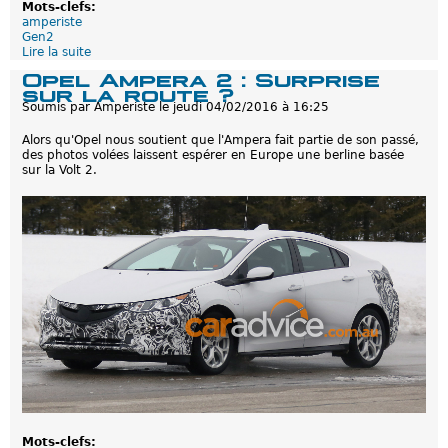
Mots-clefs:
amperiste
Gen2
Lire la suite
d
e
Opel Ampera 2 : Surprise
P
sur la route ?
é
Soumis par
Amperiste
le
jeudi 04/02/2016 à 16:25
t
i
Alors qu'Opel nous soutient que l'Ampera fait partie de son passé,
t
des photos volées laissent espérer en Europe une berline basée
i
sur la Volt 2.
o
n
p
o
u
r
u
n
V
o
l
t
e
c
2
e
n
E
u
Mots-clefs: