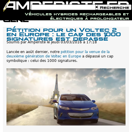
F
R
o
e
Véhicules hybrides rechargeables et
r
c
Jump to navigation
Gen2
électriques à prolongateur
m
h
u
e
Pétition pour un Voltec 2
l
r
en Europe : le cap des 1000
a
c
signatures est dépassé
i
h
r
Soumis par
Amperiste
le
jeudi 03/03/2016 à 17:18
e
e
d
Lancée en août dernier, notre
pétition pour la venue de la
e
deuxième génération de Voltec en Europe
a dépassé un cap
r
symbolique : celui des 1000 signatures.
e
c
h
e
r
c
h
e