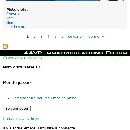
é
e
Mots-clefs:
d
Chevrolet
'
Volt
u
Gen2
n
Lire la suite
d
e
P
e
2
a
N
1
2
3
4
5
6
suivant ›
dernier »
e
g
o
g
e
u
é
s
v
M
AAVR
Immatriculations
Forum
n
e
e
Hybride rechargeable, c'est quoi?
é
l
Connexion utilisateur
n
r
l
u
a
e
Nom d'utilisateur
*
p
t
C
r
i
h
i
o
e
n
n
Mot de passe
*
v
c
d
r
i
e
o
p
V
l
Demander un nouveau mot de passe
a
o
e
l
l
t
t
V
e
o
c
l
Utilisateurs en ligne
e
t
n
:
Il y a actuellement 0 utilisateur connecté.