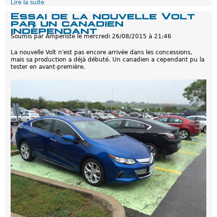
a
Lire la suite
d
r
e
Essai de la nouvelle Volt
d
N
par un canadien
s
o
indépendant
u
u
Soumis par
Amperiste
le
mercredi 26/08/2015 à 21:46
r
v
l
e
e
La nouvelle Volt n'est pas encore arrivée dans les concessions,
l
s
mais sa production a déjà débuté. Un canadien a cependant pu la
l
p
tester en avant-première.
e
r
C
e
h
m
e
i
v
è
r
r
o
e
l
s
e
l
t
i
V
v
o
r
l
a
t
i
:
s
D
o
é
n
p
s
l
o
i