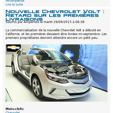
récompense
8
Lire la suite
d
0
e
k
Nouvelle Chevrolet Volt :
C
m
Retard sur les premières
h
e
livraisons
e
n
Soumis par
Amperiste
le
mardi 29/09/2015 à 06:38
v
u
r
n
La commercialisation de la nouvelle Chevrolet Volt a débuté en
o
e
Californie, et les premières devaient être livrées mi-septembre. Les
l
s
premiers propriétaires devront attendre encore un petit peu.
e
e
t
u
V
l
o
e
l
c
t
h
2
a
0
r
1
g
6
e
:
V
o
i
t
u
r
e
v
Mots-clefs:
e
Chevrolet