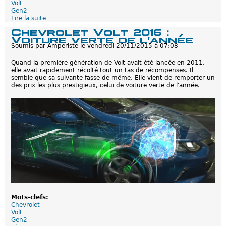
l
Volt
a
Gen2
'
Lire la suite
d
2
e
Chevrolet Volt 2016 :
0
C
Voiture verte de l'année
1
h
Soumis par
Amperiste
le
vendredi 20/11/2015 à 07:08
7
e
'
v
d
Quand la première génération de Volt avait été lancée en 2011,
r
é
elle avait rapidement récolté tout un tas de récompenses. Il
o
b
semble que sa suivante fasse de même. Elle vient de remporter un
l
u
des prix les plus prestigieux, celui de voiture verte de l'année.
e
t
t
e
V
o
l
t
2
0
1
6
:
j
u
s
q
Mots-clefs:
u
Chevrolet
'
Volt
à
Gen2
1