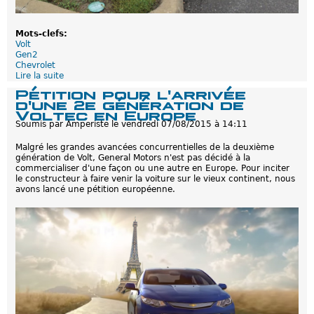
e
m
e
Mots-clefs:
n
Volt
t
Gen2
r
Chevrolet
e
Lire la suite
d
t
e
a
Pétition pour l'arrivée
E
r
d'une 2e génération de
s
d
Voltec en Europe
s
é
Soumis par
Amperiste
le
vendredi 07/08/2015 à 14:11
a
i
Malgré les grandes avancées concurrentielles de la deuxième
d
génération de Volt, General Motors n'est pas décidé à la
e
commercialiser d'une façon ou une autre en Europe. Pour inciter
l
le constructeur à faire venir la voiture sur le vieux continent, nous
a
avons lancé une pétition européenne.
n
o
u
v
e
l
l
e
V
o
l
t