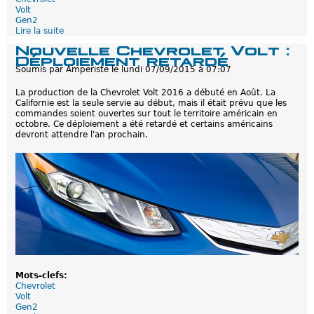
r
Volt
t
Gen2
e
Lire la suite
d
d
e
e
Nouvelle Chevrolet Volt :
N
l
Déploiement retardé
o
'
Soumis par
Amperiste
le
lundi 07/09/2015 à 07:07
u
a
v
n
La production de la Chevrolet Volt 2016 a débuté en Août. La
e
n
Californie est la seule servie au début, mais il était prévu que les
l
é
commandes soient ouvertes sur tout le territoire américain en
l
e
octobre. Ce déploiement a été retardé et certains américains
e
devront attendre l'an prochain.
C
h
e
v
r
o
l
e
t
V
o
l
t
:
Mots-clefs:
R
Chevrolet
e
Volt
t
Gen2