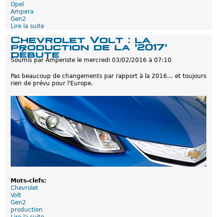
r
Opel
o
Ampera
p
Gen2
e
Lire la suite
d
:
e
Chevrolet Volt : la
l
O
production de la '2017'
e
p
débute
c
e
Soumis par
Amperiste
le
mercredi 03/02/2016 à 07:10
a
l
p
A
Pas beaucoup de changements par rapport à la 2016... et toujours
d
m
rien de prévu pour l'Europe.
e
p
s
e
1
r
0
a
0
2
0
:
s
S
i
u
g
r
n
p
a
r
t
i
u
s
r
e
Mots-clefs:
e
s
Chevrolet
s
u
Volt
e
r
Gen2
s
l
production
t
a