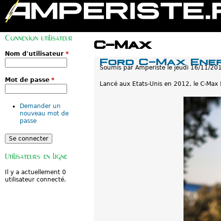
M
e
Connexion utilisateur
n
C-Max
u
p
Nom d'utilisateur
*
Ford C-Max Energ
r
Soumis par
Amperiste
le
jeudi 16/11/20
i
n
Mot de passe
*
c
Lancé aux Etats-Unis en 2012, le C-Max 
i
p
a
Demander un
l
nouveau mot de
passe
Utilisateurs en ligne
Il y a actuellement 0
utilisateur connecté.