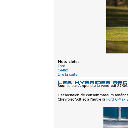
Mots-clefs:
Ford
C-Max
Lire la suite
d
e
Les hybrides rec
F
Soumis par
Amperiste
le
vendredi 27/06
o
r
L'association de consommateurs améric
d
Chevrolet Volt et à l'autre la
Ford C-Max 
C
-
M
a
x
E
n