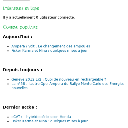
b
r
Utilisateurs en ligne
i
d
Il y a actuellement 0 utilisateur connecté.
e
r
e
Contenu populaire
c
h
Aujourd'hui :
a
r
Ampera / Volt : Le changement des ampoules
g
Fisker Karma et Nina : quelques mises à jour
e
a
b
l
e
Depuis toujours :
s
e
Genève 2012 1/2 : Quoi de nouveau en rechargeable ?
c
La n°58 , l'autre Opel Ampera du Rallye Monte-Carlo des Energies
o
nouvelles
n
f
i
r
Dernier accès :
m
e
p
eCVT : L'hybride série selon Honda
a
Fisker Karma et Nina : quelques mises à jour
r