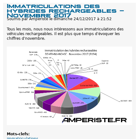
e
d
Immatriculations des
B
e
hybrides rechargeables -
o
G
Novembre 2017
n
o
Soumis par
Amperiste
le
dimanche 24/12/2017 à 21:52
n
l
e
f
Tous les mois, nous nous intéressons aux immatriculations des
a
G
véhicules rechargeables. Il est plus que temps d'évoquer les
n
T
chiffres d'novembre.
n
E
é
e
2
0
1
8
Mots-clefs:
immatriculations