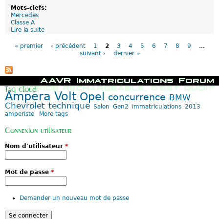
i
Mots-clefs:
d
Mercedes
e
Classe A
r
Lire la suite
d
e
P
e
c
a
M
« premier
‹ précédent
1
2
3
4
5
6
7
8
9
…
h
g
e
suivant ›
dernier »
a
e
r
r
s
c
g
e
M
AAVR
Immatriculations
Forum
e
d
e
Hybride rechargeable, c'est quoi?
a
e
Tag cloud
n
Ampera
Volt
Opel
b
concurrence
s
BMW
u
l
C
Chevrolet
technique
p
Salon
Gen2
immatriculations
2013
e
l
r
amperiste
More tags
d
a
i
e
s
n
Connexion utilisateur
P
s
c
S
e
i
A
Nom d'utilisateur
*
A
p
2
a
0
l
1
Mot de passe
*
8
:
l
Demander un nouveau mot de passe
'
h
y