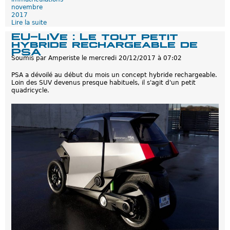
novembre
2017
Lire la suite
d
e
EU-LiVe : Le tout petit
I
hybride rechargeable de
m
PSA
m
Soumis par
Amperiste
le
mercredi 20/12/2017 à 07:02
a
t
PSA a dévoilé au début du mois un concept hybride rechargeable.
r
Loin des SUV devenus presque habituels, il s'agit d'un petit
i
quadricycle.
c
u
l
a
t
i
o
n
s
d
e
s
h
y
b
r
i
d