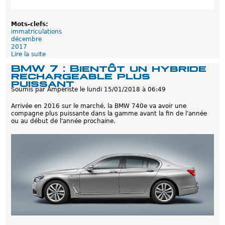
s
a
v
Mots-clefs:
o
immatriculations
i
décembre
r
2017
d
Lire la suite
d
e
e
BMW 7 : Bientôt un hybride
s
I
rechargeable plus
u
m
puissant
c
m
Soumis par
c
Amperiste
le
lundi 15/01/2018 à 06:49
a
e
t
s
Arrivée en 2016 sur le marché, la BMW 740e va avoir une
r
s
compagne plus puissante dans la gamme avant la fin de l'année
i
e
ou au début de l'année prochaine.
c
u
u
r
l
a
t
i
o
n
s
d
e
s
h
y