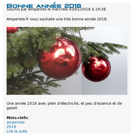
i
e
Bonne année 2018
u
V
Soumis par
Amperiste
le
mercredi 03/01/2018 à 19:38
n
o
h
l
y
Amperiste.fr vous souhaite une très bonne année 2018.
k
b
s
r
w
i
a
d
g
e
e
r
n
e
s
c
u
h
s
a
p
r
e
g
n
e
d
a
l
b
e
l
s
e
c
d
o
Une année 2018 avec plein d'électricité, et peu d'essence et de
i
m
gasoil.
e
m
s
a
e
Mots-clefs:
n
l
amperiste
d
?
2018
e
Lire la suite
d
s