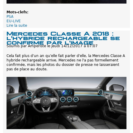
e
s
r
Mots-clefs:
e
PSA
c
EU-LIVE
h
Lire la suite
d
a
e
r
Mercedes Classe A 2018 :
E
g
l'hybride rechargeable se
U
e
confirme par l'image
-
a
Soumis par
Amperiste
le
jeudi 14/12/2017 à 07:07
L
b
i
l
Cela fait plus d'un an qu'elle fait parler d'elle, la Mercedes Classe A
V
e
hybride rechargeable arrive. Mercedes ne l'a pas formellement
e
s
confirmée, mais les photos du dossier de presse ne laisseraient
:
-
pas de place au doute.
L
N
e
o
t
v
o
e
u
m
t
b
p
r
e
e
t
2
i
0
t
1
h
7
y
b
r