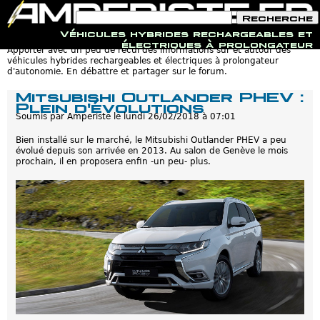
F
R
o
e
Véhicules hybrides rechargeables et
r
c
Jump to navigation
électriques à prolongateur
m
h
Apporter avec un peu de recul des informations sur et autour des
u
e
véhicules hybrides rechargeables et électriques à prolongateur
l
r
d'autonomie. En débattre et partager sur le forum.
a
c
i
h
Mitsubishi Outlander PHEV :
r
e
Plein d'évolutions
e
Soumis par
Amperiste
le
lundi 26/02/2018 à 07:01
d
e
Bien installé sur le marché, le Mitsubishi Outlander PHEV a peu
r
évolué depuis son arrivée en 2013. Au salon de Genève le mois
e
prochain, il en proposera enfin -un peu- plus.
c
h
e
r
c
h
e