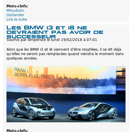
Mots-clefs:
Mitsubishi
Outlander
Lire la suite
d
e
Les BMW i3 et i8 ne
M
devraient pas avoir de
i
successeur
t
Soumis par
Amperiste
le
lundi 19/02/2018 à 07:01
s
u
Alors que les BMW i3 et i8 viennent d'être resytlées, il se dit déjà
b
qu'elles ne seront pas remplacées quand viendra le moment dans
i
quelques années.
s
h
i
O
u
t
l
a
n
d
e
r
P
H
E
V
:
Mots-clefs: