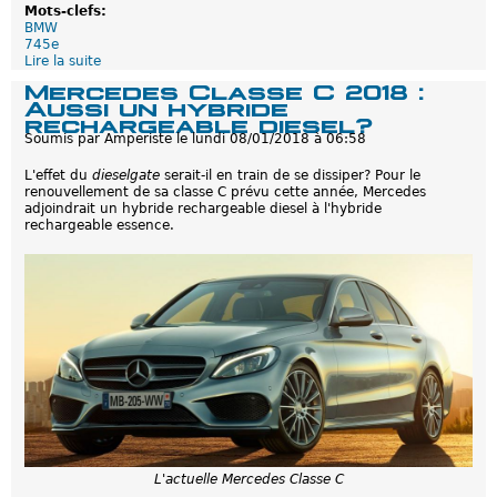
b
Mots-clefs:
r
BMW
i
745e
d
Lire la suite
d
e
e
Mercedes Classe C 2018 :
s
B
Aussi un hybride
r
M
rechargeable diesel?
e
W
Soumis par
Amperiste
le
lundi 08/01/2018 à 06:58
c
7
h
:
a
L'effet du
dieselgate
serait-il en train de se dissiper? Pour le
B
r
renouvellement de sa classe C prévu cette année, Mercedes
i
g
adjoindrait un hybride rechargeable diesel à l'hybride
e
e
rechargeable essence.
n
a
t
b
ô
l
t
e
u
s
n
-
h
D
y
é
b
c
r
e
i
m
d
b
e
r
r
e
e
2
c
L'actuelle Mercedes Classe C
0
h