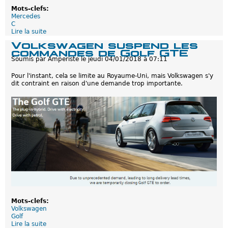
1
a
Mots-clefs:
7
r
Mercedes
g
C
e
Lire la suite
d
a
e
Volkswagen suspend les
b
M
commandes de Golf GTE
l
e
Soumis par
Amperiste
le
jeudi 04/01/2018 à 07:11
e
r
p
c
l
Pour l'instant, cela se limite au Royaume-Uni, mais Volkswagen s'y
e
u
dit contraint en raison d'une demande trop importante.
d
s
e
p
s
u
C
i
l
s
a
s
s
a
s
n
e
t
C
2
0
1
8
:
A
Mots-clefs:
u
Volkswagen
s
Golf
s
Lire la suite
d