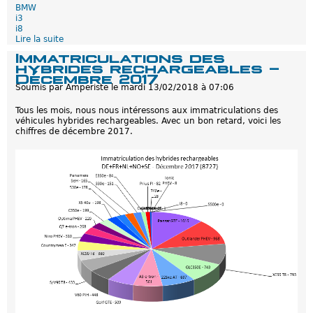
P
BMW
l
i3
e
i8
i
Lire la suite
d
n
e
Immatriculations des
d
L
hybrides rechargeables -
'
e
Décembre 2017
é
s
Soumis par
Amperiste
le
mardi 13/02/2018 à 07:06
v
B
o
M
l
Tous les mois, nous nous intéressons aux immatriculations des
W
u
véhicules hybrides rechargeables. Avec un bon retard, voici les
i
t
chiffres de décembre 2017.
3
i
e
o
t
n
i
s
8
n
e
d
e
v
r
a
i
e
n
t
p
a