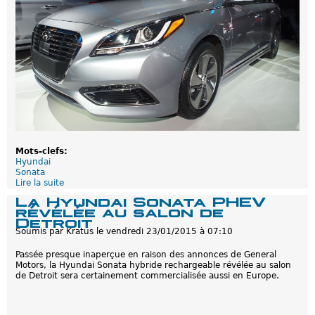
e
s
s
[
3
+
s
p
a
h
v
o
e
t
u
o
r
s
s
n
d
o
e
n
l
m
'
a
é
Mots-clefs:
q
l
Hyundai
u
e
Sonata
i
c
Lire la suite
d
l
t
e
La Hyundai Sonata PHEV
l
r
L
révélée au salon de
e
i
a
Detroit
e
f
H
s
Soumis par
Kratus
le
vendredi 23/01/2015 à 07:10
i
y
]
c
u
Passée presque inaperçue en raison des annonces de General
a
n
Motors, la Hyundai Sonata hybride rechargeable révélée au salon
t
d
de Detroit sera certainement commercialisée aussi en Europe.
i
a
o
i
n
S
o