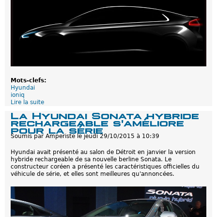
p
n
e
i
t
q
i
:
t
Q
e
u
d
e
é
l
c
q
e
u
p
e
Mots-clefs:
t
s
Hyundai
i
i
ioniq
o
l
Lire la suite
d
n
l
e
La Hyundai Sonata hybride
u
H
rechargeable s'améliore
s
y
pour la série
t
u
Soumis par
Amperiste
le
jeudi 29/10/2015 à 10:39
r
n
a
d
t
Hyundai avait présenté au salon de Détroit en janvier la version
a
i
hybride rechargeable de sa nouvelle berline Sonata. Le
i
o
constructeur coréen a présenté les caractéristiques officielles du
I
n
véhicule de série, et elles sont meilleures qu'annoncées.
o
s
n
d
i
e
q
p
:
l
L
u