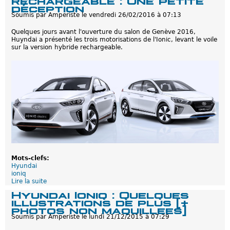
s
y
déception
e
u
Soumis par
Amperiste
le
vendredi 26/02/2016 à 07:13
s
n
d
d
Quelques jours avant l'ouverture du salon de Genève 2016,
e
a
Huyndai a présenté les trois motorisations de l'Ionic, levant le voile
l
i
sur la version hybride rechargeable.
a
v
I
a
o
é
n
l
i
e
q
c
t
r
i
f
i
e
r
s
o
Mots-clefs:
n
Hyundai
h
ioniq
a
Lire la suite
d
u
e
Hyundai Ioniq : Quelques
t
H
illustrations de plus [+
d
y
photos non maquillees]
e
u
Soumis par
Amperiste
le
lundi 21/12/2015 à 07:29
g
n
a
d