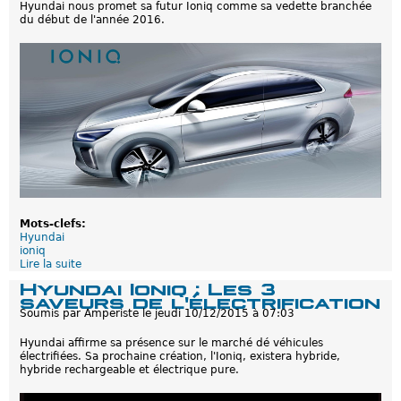
m
Hyundai nous promet sa futur Ioniq comme sa vedette branchée
a
m
du début de l'année 2016.
i
e
I
o
n
i
q
h
y
b
r
i
d
e
r
e
c
Mots-clefs:
h
Hyundai
a
ioniq
r
Lire la suite
d
g
e
Hyundai Ioniq : Les 3
e
H
saveurs de l'électrification
a
y
Soumis par
Amperiste
le
jeudi 10/12/2015 à 07:03
b
u
l
n
Hyundai affirme sa présence sur le marché dé véhicules
e
d
électrifiées. Sa prochaine création, l'Ioniq, existera hybride,
:
a
hybride rechargeable et électrique pure.
U
i
n
I
e
o