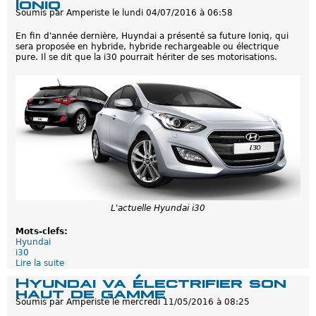
e
Ioniq
s
s
Soumis par
Amperiste
le
lundi 04/07/2016 à 06:58
n
q
o
u
En fin d'année dernière, Huyndai a présenté sa future Ioniq, qui
u
e
sera proposée en hybride, hybride rechargeable ou électrique
v
)
pure. Il se dit que la i30 pourrait hériter de ses motorisations.
e
l
l
e
l
m
e
ê
s
m
h
e
y
p
b
r
r
i
i
x
d
q
e
u
s
e
r
l
e
L'actuelle Hyundai i30
a
c
P
h
Mots-clefs:
r
a
Hyundai
i
r
i30
u
g
Lire la suite
d
s
e
e
r
Hyundai va électrifier son
a
L
e
haut de gamme
b
a
c
Soumis par
Amperiste
le
mercredi 11/05/2016 à 08:25
l
H
h
e