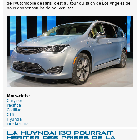
n
de l'Automobile de Paris, c'est au tour du salon de Los Angeles de
i
nous donner son lot de nouveautés.
I
o
n
i
q
h
y
b
r
i
d
e
r
e
c
h
a
r
g
Mots-clefs:
e
Chrysler
a
Pacifica
b
Cadillac
l
CT6
e
Hyundai
:
Lire la suite
d
(
e
P
La Huyndai i30 pourrait
L
r
hériter des prises de la
e