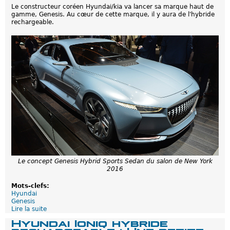
u
a
s
Le constructeur coréen Hyundai/kia va lancer sa marque haut de
y
r
d
gamme, Genesis. Au cœur de cette marque, il y aura de l'hybride
n
g
u
rechargeable.
d
e
s
a
a
a
i
b
l
i
l
o
3
e
n
0
d
p
e
o
L
u
o
r
s
r
A
a
n
i
g
t
e
h
l
é
e
r
s
i
2
Le concept Genesis Hybrid Sports Sedan du salon de New York
t
0
2016
e
1
r
6
d
Mots-clefs:
e
Hyundai
s
Genesis
p
Lire la suite
d
r
e
Hyundai Ioniq hybride
i
H
rechargeable : Une petite