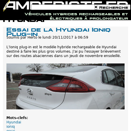
F
R
o
e
Véhicules hybrides rechargeables et
r
c
Jump to navigation
Hyundai
électriques à prolongateur
m
h
u
e
Essai de la Hyundai Ioniq
l
r
Plug-in
a
c
i
Soumis par
Herto
le
lundi 20/11/2017 à 06:59
h
r
e
e
L'Ioniq plug-in est le modèle hybride rechargeable de Hyundai
d
destiné à faire les plus gros volumes. J'ai pu l'essayer brièvement
e
sur des routes alsaciennes dans un jeudi de novembre ensoleillé.
r
e
c
h
e
r
c
h
e
Mots-clefs:
Hyundai
ioniq