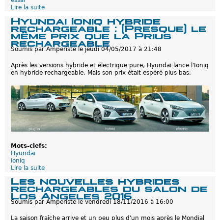
essai
Lire la suite
d
e
Hyundai Ioniq hybride
E
rechargeable : (Presque) le
s
même prix que la Prius
s
rechargeable
a
Soumis par
Amperiste
le
jeudi 04/05/2017 à 21:48
i
d
Après les versions hybride et électrique pure, Hyundai lance l'Ioniq
e
en hybride rechargeable. Mais son prix était espéré plus bas.
l
a
H
y
u
n
d
a
i
I
Mots-clefs:
o
Hyundai
n
ioniq
i
Lire la suite
d
q
e
P
Les nouvelles hybrides
H
l
rechargeables du salon de
y
u
Los Angeles 2016
u
g
Soumis par
Amperiste
le
vendredi 18/11/2016 à 16:00
n
-
d
i
La saison fraîche arrive et un peu plus d'un mois après le Mondial
a