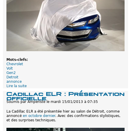
a
P
H
E
V
r
é
v
é
l
é
e
a
Mots-clefs:
u
Chevrolet
s
Volt
a
Gen2
l
Detroit
o
annonce
n
Lire la suite
d
d
e
e
Cadillac ELR : Présentation
C
D
officielle
h
e
Soumis par
Amperiste
le
mardi 15/01/2013 à 07:35
e
t
v
r
La Cadillac ELR a été présentée hier au salon de Détroit, comme
r
o
annoncé
en octobre dernier
. Avec des confirmations stylistiques,
o
i
et des surprises techniques.
l
t
e
t