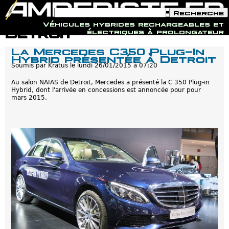
F
R
o
e
Véhicules hybrides rechargeables et
r
c
Jump to navigation
Detroit
électriques à prolongateur
m
h
u
e
La Mercedes C350 Plug-In
l
r
Hybrid présentée à Detroit
a
c
i
Soumis par
Kratus
le
lundi 26/01/2015 à 07:20
h
r
e
e
Au salon NAIAS de Detroit, Mercedes a présenté la C 350 Plug-in
d
Hybrid, dont l'arrivée en concessions est annoncée pour pour
e
mars 2015.
r
e
c
h
e
r
c
h
e