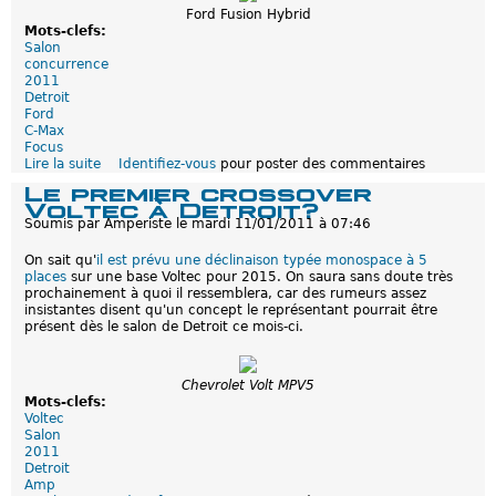
e
Ford Fusion Hybrid
d
Mots-clefs:
e
Salon
l
concurrence
a
2011
V
Detroit
o
Ford
l
C-Max
t
Focus
/
Lire la suite
d
Identifiez-vous
pour poster des commentaires
A
e
Le premier crossover
m
Q
Voltec à Detroit?
p
u
e
Soumis par
Amperiste
le
mardi 11/01/2011 à 07:46
a
r
n
a
On sait qu'
il est prévu une déclinaison typée monospace à 5
d
p
places
sur une base Voltec pour 2015. On saura sans doute très
F
r
prochainement à quoi il ressemblera, car des rumeurs assez
o
é
insistantes disent qu'un concept le représentant pourrait être
r
s
présent dès le salon de Detroit ce mois-ci.
d
e
s
n
'
t
i
Chevrolet Volt MPV5
é
n
Mots-clefs:
e
s
Voltec
à
p
Salon
D
i
2011
e
r
Detroit
t
e
Amp
r
d