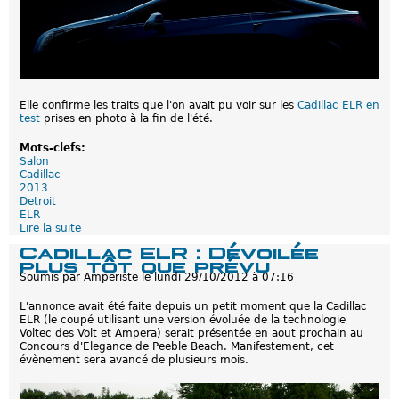
:
P
r
é
s
e
n
t
Elle confirme les traits que l'on avait pu voir sur les
Cadillac ELR en
a
test
prises en photo à la fin de l'été.
t
i
Mots-clefs:
o
Salon
n
Cadillac
o
2013
ff
Detroit
i
ELR
c
Lire la suite
d
i
e
Cadillac ELR : Dévoilée
e
C
plus tôt que prévu
l
a
l
Soumis par
Amperiste
le
lundi 29/10/2012 à 07:16
d
e
i
L'annonce avait été faite depuis un petit moment que la Cadillac
l
ELR (le coupé utilisant une version évoluée de la technologie
l
Voltec des Volt et Ampera) serait présentée en aout prochain au
a
Concours d'Elegance de Peeble Beach. Manifestement, cet
c
évènement sera avancé de plusieurs mois.
E
L
R