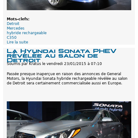
Mots-clefs:
Detroit
Mercedes
hybride rechargeable
C350
Lire la suite
d
e
La Hyundai Sonata PHEV
L
révélée au salon de
a
Detroit
M
Soumis par
Kratus
le
vendredi 23/01/2015 à 07:10
e
r
Passée presque inaperçue en raison des annonces de General
c
Motors, la Hyundai Sonata hybride rechargeable révélée au salon
e
de Detroit sera certainement commercialisée aussi en Europe.
d
e
s
C
3
5
0
P
l
u
g
-