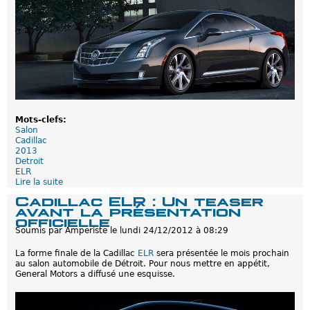
V
o
l
t
2
0
1
6
:
C
e
Mots-clefs:
q
Salon
u
Cadillac
'
2013
o
Detroit
n
ELR
s
Lire la suite
d
a
e
v
Cadillac ELR : Un teaser
C
a
avant la présentation
a
i
officielle
d
t
Soumis par
Amperiste
le
lundi 24/12/2012 à 08:29
i
d
l
é
La forme finale de la Cadillac
ELR
sera présentée le mois prochain
l
j
au salon automobile de Détroit. Pour nous mettre en appétit,
a
à
General Motors a diffusé une esquisse.
c
E
L
R