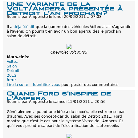
r
Une variante de la
o
é
Volt/Ampera présentée à
r
v
Detroit l'an prochain?
d
u
Soumis par
Amperiste
le
lundi 20/06/2011 à 07:08
F
u
Il a
déjà été dit
que la gamme des véhicules Voltec allait s'agrandir
s
à l'avenir. On pourrait en avoir un bon aperçu dès le prochain
i
salon de détroit.
o
n
E
n
Chevrolet Volt MPV5
e
Mots-clefs:
r
Voltec
g
Salon
i
Detroit
2012
futur
Lire la suite
d
Identifiez-vous
pour poster des commentaires
e
Quand Ford s'inspire de
U
l'Ampera
n
Soumis par
Amperiste
le
samedi 15/01/2011 à 20:56
e
v
Généralement, quand une idée a du succès, elle est reprise par
a
d'autres. Avec ses concept-car du salon de Detroit 2011, Ford
r
montre que c'est le cas pour le système Voltec de l'Ampera. Et
i
qu'il veut prendre sa part de l'électrification de l'automobile.
a
n
t