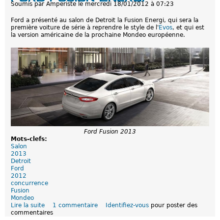
i
Soumis par
Amperiste
le
mercredi 18/01/2012 à 07:23
d
c
i
i
Ford a présenté au salon de Detroit la Fusion Energi, qui sera la
l
e
première voiture de série à reprendre le style de l'
Evos
, et qui est
l
l
la version américaine de la prochaine Mondeo européenne.
a
l
c
e
E
L
R
:
D
é
v
o
i
l
é
Ford Fusion 2013
e
Mots-clefs:
p
Salon
l
2013
u
Detroit
s
Ford
t
2012
ô
concurrence
t
Fusion
q
Mondeo
u
Lire la suite
d
1 commentaire
Identifiez-vous
pour poster des
e
commentaires
e
p
F