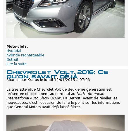
I
n
H
y
b
r
i
d
p
r
é
Mots-clefs:
s
Hyundai
e
hybride rechargeable
n
Detroit
t
Lire la suite
d
é
e
Chevrolet Volt 2016: Ce
e
L
qu'on savait déjà
à
a
Soumis par
Kratus
le
lundi 12/01/2015 à 07:03
D
H
e
y
t
La très attendue Chevrolet Volt de deuxième génération est
u
r
présentée officiellement aujourd'hui au
North American
n
o
International Auto Show
(NAIAS) à Detroit. Avant de révéler les
d
i
nouveautés, c'est l'occasion de faire le point sur les informations
a
t
que General Motors avait déjà laissé filtrer.
i
S
o
n
a
t