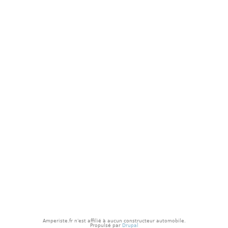
p
a
l
Amperiste.fr n'est affilié à aucun constructeur automobile.
Propulsé par
Drupal