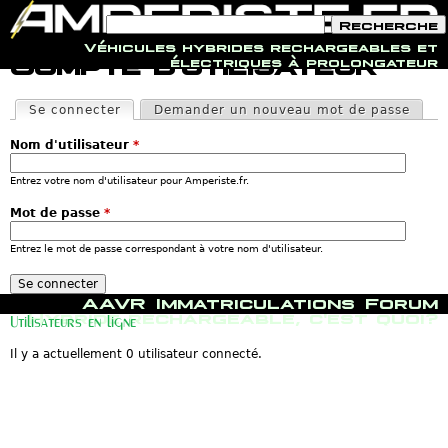
F
R
o
e
Véhicules hybrides rechargeables et
r
c
Jump to navigation
Compte d'utilisateur
électriques à prolongateur
m
h
u
e
O
l
r
n
Se connecter
(onglet actif)
Demander un nouveau mot de passe
a
c
g
i
h
l
r
e
Nom d'utilisateur
*
e
e
t
d
s
Entrez votre nom d'utilisateur pour Amperiste.fr.
e
p
r
r
Mot de passe
*
e
i
c
n
h
Entrez le mot de passe correspondant à votre nom d'utilisateur.
c
e
i
r
p
c
M
a
AAVR
Immatriculations
Forum
h
e
u
Hybride rechargeable, c'est quoi?
Utilisateurs en ligne
e
n
x
u
Il y a actuellement 0 utilisateur connecté.
p
r
i
n
c
i