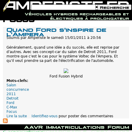
F
R
o
e
Véhicules hybrides rechargeables et
r
c
Jump to navigation
Focus
électriques à prolongateur
m
h
u
e
Quand Ford s'inspire de
l
r
l'Ampera
a
c
i
Soumis par
Amperiste
le
samedi 15/01/2011 à 20:56
h
r
e
e
Généralement, quand une idée a du succès, elle est reprise par
d
d'autres. Avec ses concept-car du salon de Detroit 2011, Ford
e
montre que c'est le cas pour le système Voltec de l'Ampera. Et
r
qu'il veut prendre sa part de l'électrification de l'automobile.
e
c
h
Ford Fusion Hybrid
e
Mots-clefs:
r
Salon
c
concurrence
h
2011
e
Detroit
Ford
C-Max
Focus
Lire la suite
d
Identifiez-vous
pour poster des commentaires
e
Q
M
AAVR
Immatriculations
Forum
u
e
Hybride rechargeable, c'est quoi?