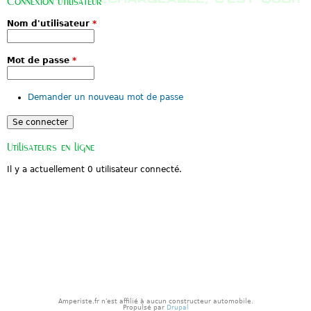
Connexion utilisateur
a
n
n
u
Nom d'utilisateur
*
d
p
F
r
o
i
r
n
Mot de passe
*
d
c
s
i
'
p
Demander un nouveau mot de passe
i
a
n
l
s
p
i
Utilisateurs en ligne
r
e
Il y a actuellement 0 utilisateur connecté.
d
e
l
'
A
m
p
e
r
a
Amperiste.fr n'est affilié à aucun constructeur automobile.
Propulsé par
Drupal