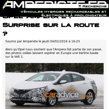
F
R
o
e
Véhicules hybrides rechargeables et
r
c
Jump to navigation
Opel Ampera 2 :
électriques à prolongateur
m
h
u
e
Surprise sur la route
l
r
a
c
i
h
?
r
e
e
Soumis par
Amperiste
le
jeudi 04/02/2016 à 16:25
d
e
r
Alors qu'Opel nous soutient que l'Ampera fait partie de son passé,
e
des photos volées laissent espérer en Europe une berline basée
c
sur la Volt 2.
h
e
r
c
h
e