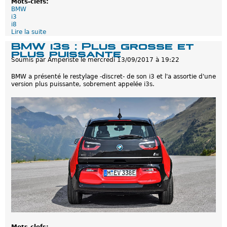
Mots-clefs:
BMW
i3
i8
Lire la suite
d
e
BMW i3s : Plus grosse et
L
plus puissante
e
Soumis par
Amperiste
le
mercredi 13/09/2017 à 19:22
s
B
BMW a présenté le restylage -discret- de son i3 et l'a assortie d'une
M
version plus puissante, sobrement appelée i3s.
W
i
3
e
t
i
8
n
e
d
e
v
r
a
i
e
n
t
p
Mots-clefs: