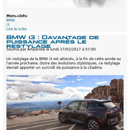
i
s
s
a
Mots-clefs:
n
BMW
t
i3
e
Lire la suite
d
e
BMW i3 : Davantage de
B
puissance après le
M
restylage
W
Soumis par
Amperiste
le
lundi 27/02/2017 à 07:00
i
3
Un restylage de la BMW i3 est attendu, à la fin de cette année ou
:
l'année prochaine. Outre des évolutions stylistiques, ce restylage
U
devrait apporter un surcroît de puissance à la citadine.
n
e
v
e
r
s
i
o
n
p
l
u
s
p
u