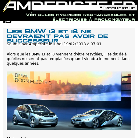
F
R
o
e
Véhicules hybrides rechargeables et
r
c
Jump to navigation
i3
électriques à prolongateur
m
h
u
e
Les BMW i3 et i8 ne
l
r
devraient pas avoir de
a
c
successeur
i
h
r
Soumis par
Amperiste
le
lundi 19/02/2018 à 07:01
e
e
d
Alors que les BMW i3 et i8 viennent d'être resytlées, il se dit déjà
e
qu'elles ne seront pas remplacées quand viendra le moment dans
r
quelques années.
e
c
h
e
r
c
h
e