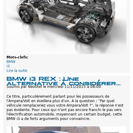
s
e
a
u
g
m
e
n
t
a
t
i
Mots-clefs:
o
BMW
n
i3
d
Lire la suite
d
e
e
l
BMW i3 REX : Une
B
'
alternative à considérer...
M
a
Soumis par
NeoStef
le
mercredi 11/11/2015 à 08:00
W
u
i
t
Ce titre, particulièrement parlant pour les possesseurs de
3
o
l'Ampera/Volt en éveillera plus d'un. A la question : "Par quel
R
n
véhicule remplaceriez vous votre Ampera/Volt ?", la réponse n'est
E
o
pas évidente. Pour ceux qui n'ont pas encore franchi le pas vers
x
m
l'électrification automobile, moyennant un certain budget, cette
:
i
BMW i3 a de forts arguments pour convaincre.
A
e
m
é
é
l
l