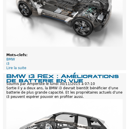
m
i
s
e
à
j
o
u
r
Mots-clefs:
BMW
i3
Lire la suite
d
e
BMW i3 REx : Améliorations
B
de batterie en vue
M
Soumis par
Amperiste
le
lundi 30/11/2015 à 07:10
W
Sortie il y a deux ans, la BMW i3 devrait bientôt bénéficier d'une
i
batterie de plus grande capacité. Et les propriétaires actuels d'une
3
i3 peuvent espérer pouvoir en profiter aussi.
R
e
x
:
G
r
o
s