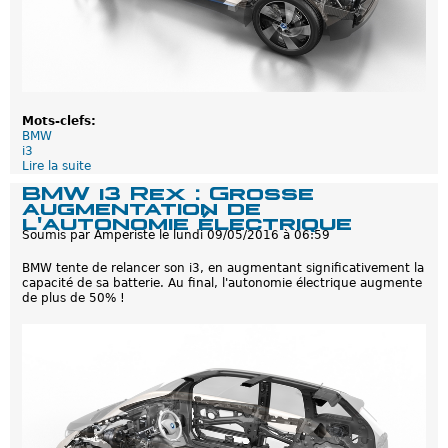
a
n
c
e
a
p
r
è
Mots-clefs:
s
BMW
l
i3
e
Lire la suite
d
r
e
e
BMW i3 Rex : Grosse
B
s
augmentation de
M
t
l'autonomie électrique
W
y
Soumis par
Amperiste
le
lundi 09/05/2016 à 06:59
i
l
3
a
BMW tente de relancer son i3, en augmentant significativement la
:
g
capacité de sa batterie. Au final, l'autonomie électrique augmente
L
e
de plus de 50% !
e
t
a
r
i
f
d
e
l
a