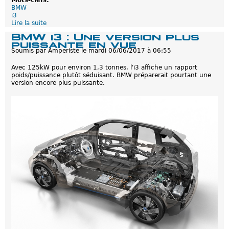
a
BMW
s
i3
a
Lire la suite
d
v
e
o
BMW i3 : Une version plus
B
i
puissante en vue
M
r
Soumis par
Amperiste
le
mardi 06/06/2017 à 06:55
W
d
i
e
Avec 125kW pour environ 1,3 tonnes, l'i3 affiche un rapport
3
s
poids/puissance plutôt séduisant. BMW préparerait pourtant une
s
u
version encore plus puissante.
:
c
P
c
l
e
u
s
s
s
g
e
r
u
o
r
s
s
e
e
t
p
l
u
s
p
u