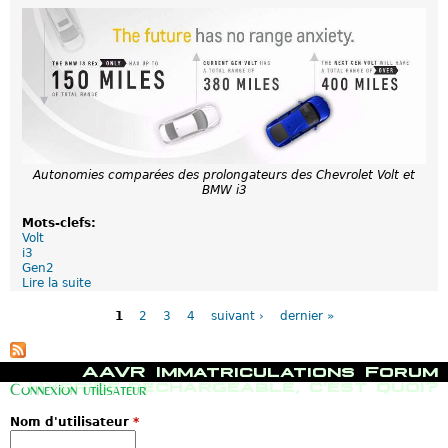
.
u
.
b
l
e
m
e
n
t
d
e
l
Autonomies comparées des prolongateurs des Chevrolet Volt et
a
BMW i3
p
r
Mots-clefs:
o
Volt
d
i3
u
Gen2
c
Lire la suite
d
t
P
e
i
a
C
o
1
2
3
4
suivant ›
dernier »
g
h
n
e
e
s
v
M
AAVR
Immatriculations
Forum
r
e
Hybride rechargeable, c'est quoi?
o
Connexion utilisateur
n
l
u
e
Nom d'utilisateur
*
p
t
r
c