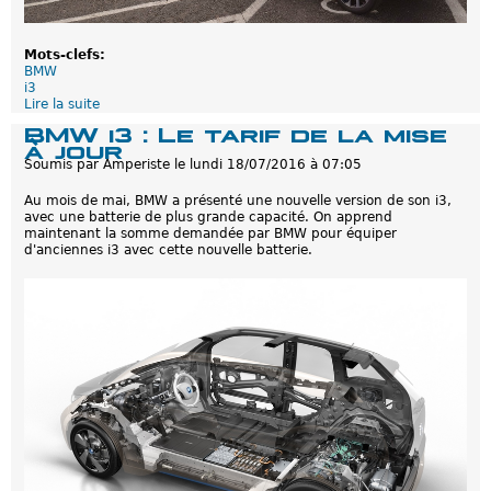
i
s
s
Mots-clefs:
a
BMW
n
i3
t
Lire la suite
d
e
e
e
BMW i3 : Le tarif de la mise
B
n
à jour
M
v
Soumis par
Amperiste
le
lundi 18/07/2016 à 07:05
W
u
i
e
Au mois de mai, BMW a présenté une nouvelle version de son i3,
3
avec une batterie de plus grande capacité. On apprend
:
maintenant la somme demandée par BMW pour équiper
D
d'anciennes i3 avec cette nouvelle batterie.
a
v
a
n
t
a
g
e
d
e
p
u
i
s
s