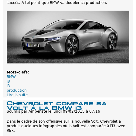
succès. A tel point que BMW va doubler sa production.
R
E
X
:
U
n
e
a
l
t
e
r
n
a
t
i
Mots-clefs:
v
BMW
e
i8
à
i3
c
production
o
Lire la suite
d
n
e
Chevrolet compare sa
s
B
Volt à la BMW i3
i
M
Soumis par
Amperiste
le
lundi 09/02/2015 à 07:16
d
W
é
i
Dans le cadre de son offensive sur la nouvelle Volt, Chevrolet a
r
8
produit quelques infographies où la Volt est comparée à l'i3 avec
e
:
REx.
r
D
.
o