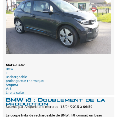
e
i
c
o
t
r
r
a
i
t
q
i
u
o
e
n
s
d
e
b
a
t
t
e
Mots-clefs:
r
BMW
i
i3
e
Rechargeable
e
prolongateur thermique
n
Ampera
v
Volt
u
Lire la suite
d
e
e
BMW i8 : Doublement de la
B
production
M
Soumis par
Amperiste
le
mercredi 15/04/2015 à 06:59
W
i
Le coupé hybride rechargeable de BMW, l'i8 connait un beau
3