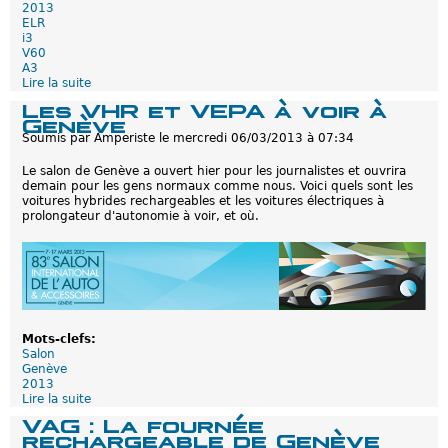
2
2013
:
ELR
L
i3
e
V60
s
A3
e
Lire la suite
d
x
e
Les VHR et VEPA à voir à
t
S
Genève
r
a
Soumis par
Amperiste
le
mercredi 06/03/2013 à 07:34
a
l
v
o
Le salon de Genève a ouvert hier pour les journalistes et ouvrira
a
n
demain pour les gens normaux comme nous. Voici quels sont les
g
d
voitures hybrides rechargeables et les voitures électriques à
a
e
prolongateur d'autonomie à voir, et où.
n
G
t
e
e
n
s
è
v
e
2
0
1
Mots-clefs:
3
Salon
1
Genève
/
2013
2
Lire la suite
d
:
e
VAG : La fournée
L
L
rechargeable de Genève
e
e