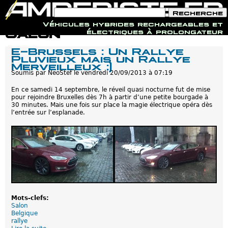
F
R
o
e
Véhicules hybrides rechargeables et
r
c
Jump to navigation
Salon
électriques à prolongateur
m
h
u
e
E-Brussels : Un Rallye
l
r
Pluvieux mais un Rallye
a
c
Merveilleux :)
i
h
r
Soumis par
NeoStef
le
vendredi 20/09/2013 à 07:19
e
e
d
En ce samedi 14 septembre, le réveil quasi nocturne fut de mise
e
pour rejoindre Bruxelles dès 7h à partir d’une petite bourgade à
r
30 minutes. Mais une fois sur place la magie électrique opéra dès
e
l’entrée sur l’esplanade.
c
h
e
r
c
h
e
Mots-clefs:
Salon
Belgique
rallye