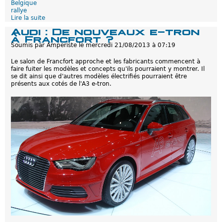
e
Belgique
c
rallye
h
Lire la suite
d
a
e
Audi : De nouveaux e-tron
r
L
à Francfort ?
g
e
Soumis par
Amperiste
le
mercredi 21/08/2013 à 07:19
e
s
a
1
Le salon de Francfort approche et les fabricants commencent à
b
4
faire fuiter les modèles et concepts qu'ils pourraient y montrer. Il
l
e
se dit ainsi que d'autres modèles électrifiés pourraient être
e
t
présents aux cotés de l'A3 e-tron.
s
1
à
5
F
S
r
e
a
p
n
t
c
e
f
m
o
b
r
r
t
e
2
:
0
F
1
a
3
i
s
o
n
s