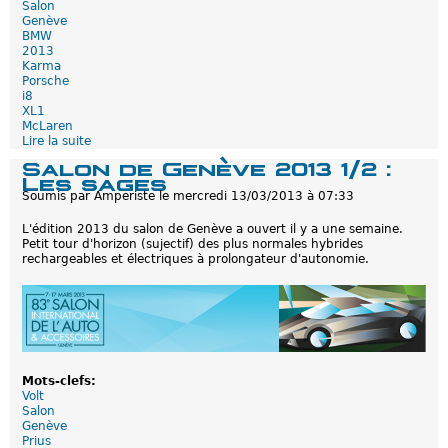
o
Salon
n
Genève
à
BMW
F
2013
r
Karma
a
Porsche
n
i8
c
XL1
f
McLaren
o
Lire la suite
d
r
e
Salon de Genève 2013 1/2 :
t
S
Les sages
?
a
Soumis par
Amperiste
le
mercredi 13/03/2013 à 07:33
l
o
L'édition 2013 du salon de Genève a ouvert il y a une semaine.
n
Petit tour d'horizon (sujectif) des plus normales hybrides
d
rechargeables et électriques à prolongateur d'autonomie.
e
G
e
n
è
v
e
2
0
Mots-clefs:
1
Volt
3
Salon
2
Genève
/
Prius