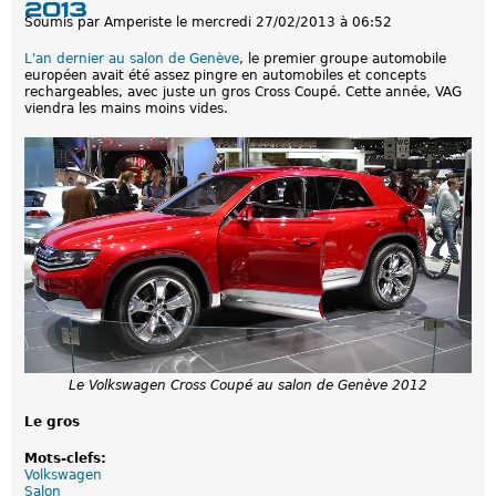
2013
s
s
Soumis par
Amperiste
le
mercredi 27/02/2013 à 06:52
s
V
a
H
L'an dernier au salon de Genève
, le premier groupe automobile
g
R
européen avait été assez pingre en automobiles et concepts
e
e
rechargeables, avec juste un gros Cross Coupé. Cette année, VAG
s
t
viendra les mains moins vides.
V
E
P
A
à
v
o
i
r
à
G
e
n
è
v
e
Le Volkswagen Cross Coupé au salon de Genève 2012
Le gros
Mots-clefs:
Volkswagen
Salon