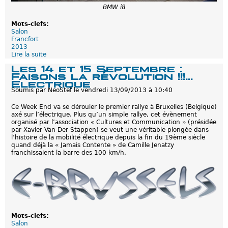
a
BMW i8
i
s
Mots-clefs:
u
Salon
n
Francfort
R
2013
a
Lire la suite
d
l
e
l
Les 14 et 15 Septembre :
L
y
Faisons la révolution !!!...
e
e
Electrique
s
M
Soumis par
NeoStef
le
vendredi 13/09/2013 à 10:40
n
e
o
r
Ce Week End va se dérouler le premier rallye à Bruxelles (Belgique)
u
v
axé sur l’électrique. Plus qu’un simple rallye, cet évènement
v
e
organisé par l’association « Cultures et Communication » (présidée
e
i
par Xavier Van Der Stappen) se veut une véritable plongée dans
l
l
l’histoire de la mobilité électrique depuis la fin du 19ème siècle
l
l
quand déjà la « Jamais Contente » de Camille Jenatzy
e
e
franchissaient la barre des 100 km/h.
s
u
h
x
y
:
b
)
r
i
d
e
s
Mots-clefs:
r
Salon