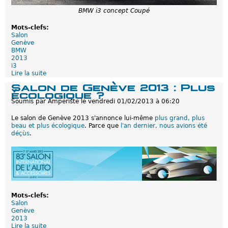
e
BMW i3 concept Coupé
a
b
Mots-clefs:
l
Salon
e
Genève
d
BMW
e
2013
G
i3
e
Lire la suite
d
n
e
è
Salon de Genève 2013 : Plus
B
v
écologique ?
M
e
Soumis par
Amperiste
le
vendredi 01/02/2013 à 06:20
W
2
i
0
Le salon de Genève 2013 s'annonce lui-même
plus grand, plus
3
1
beau et plus écologique
. Parce que
l'an dernier, nous avions été
:
3
déçùs
.
E
l
l
e
s
e
m
o
n
Mots-clefs:
t
Salon
r
Genève
e
2013
r
Lire la suite
d