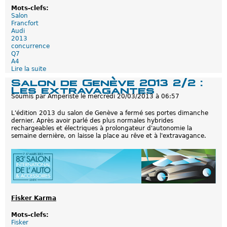
l
Mots-clefs:
a
Salon
r
Francfort
é
Audi
v
2013
o
concurrence
l
Q7
u
A4
t
Lire la suite
d
i
e
o
Salon de Genève 2013 2/2 :
A
n
Les extravagantes
u
!
Soumis par
Amperiste
le
mercredi 20/03/2013 à 06:57
d
!
i
!
L'édition 2013 du salon de Genève a fermé ses portes dimanche
:
.
dernier. Après avoir parlé des plus normales hybrides
D
.
rechargeables et électriques à prolongateur d'autonomie la
e
.
semaine dernière, on laisse la place au rêve et à l'extravagance.
n
E
o
l
u
e
v
c
e
t
a
r
u
i
x
q
e
Fisker Karma
u
-
e
t
Mots-clefs:
r
Fisker