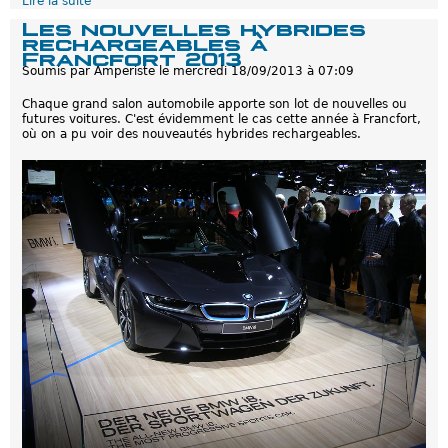
Lire la suite
d
e
Les nouvelles hybrides
E
rechargeables à
-
Francfort 2013
B
Soumis par
Amperiste
le
mercredi 18/09/2013 à 07:09
r
u
Chaque grand salon automobile apporte son lot de nouvelles ou
s
futures voitures. C'est évidemment le cas cette année à Francfort,
s
où on a pu voir des nouveautés hybrides rechargeables.
e
l
s
:
U
n
R
a
l
l
y
e
P
l
u
v
i
e
u
x
m