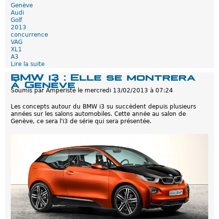
Genève
Audi
Golf
2013
concurrence
VAG
XL1
A3
Lire la suite
d
e
BMW i3 : Elle se montrera
V
à Genève
A
Soumis par
Amperiste
le
mercredi 13/02/2013 à 07:24
G
:
Les concepts autour du BMW i3 su succèdent depuis plusieurs
L
années sur les salons automobiles. Cette année au salon de
a
Genève, ce sera l'i3 de série qui sera présentée.
f
o
u
r
n
é
e
r
e
c
h
a
r
g