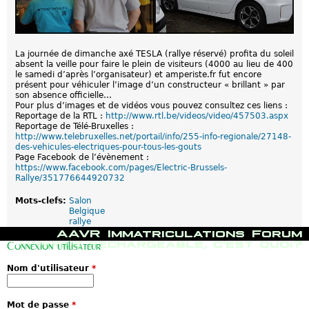
La journée de dimanche axé TESLA (rallye réservé) profita du soleil
absent la veille pour faire le plein de visiteurs (4000 au lieu de 400
le samedi d’après l’organisateur) et amperiste.fr fut encore
présent pour véhiculer l’image d’un constructeur « brillant » par
son absence officielle…
Pour plus d’images et de vidéos vous pouvez consultez ces liens :
Reportage de la RTL :
http://www.rtl.be/videos/video/457503.aspx
Reportage de Télé-Bruxelles :
http://www.telebruxelles.net/portail/info/255-info-regionale/27148-
des-vehicules-electriques-pour-tous-les-gouts
Page Facebook de l’évènement :
https://www.facebook.com/pages/Electric-Brussels-
Rallye/351776644920732
Mots-clefs:
Salon
Belgique
rallye
M
AAVR
Immatriculations
Forum
e
Hybride rechargeable, c'est quoi?
Connexion utilisateur
n
u
Nom d'utilisateur
*
p
r
i
n
Mot de passe
*