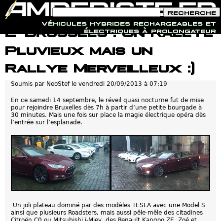
F
R
o
e
Véhicules hybrides rechargeables et
r
c
Jump to navigation
E-Brussels : Un Rallye
électriques à prolongateur
m
h
u
e
Pluvieux mais un
l
r
a
c
i
h
Rallye Merveilleux :)
r
e
e
Soumis par
NeoStef
le
vendredi 20/09/2013 à 07:19
d
e
r
En ce samedi 14 septembre, le réveil quasi nocturne fut de mise
e
pour rejoindre Bruxelles dès 7h à partir d’une petite bourgade à
c
30 minutes. Mais une fois sur place la magie électrique opéra dès
h
l’entrée sur l’esplanade.
e
r
c
h
e
Un joli plateau dominé par des modèles TESLA avec une Model S
ainsi que plusieurs Roadsters, mais aussi pêle-mêle des citadines
Citroën C0 ou Mitsubishi i-Miev, des Renault Kangoo ZE, Zoé et