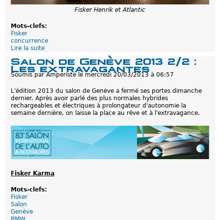
Fisker Henrik et Atlantic
Mots-clefs:
Fisker
concurrence
Lire la suite
d
e
Salon de Genève 2013 2/2 :
D
Les extravagantes
u
Soumis par
Amperiste
le
mercredi 20/03/2013 à 06:57
c
h
L'édition 2013 du salon de Genève a fermé ses portes dimanche
a
dernier. Après avoir parlé des plus normales hybrides
n
rechargeables et électriques à prolongateur d'autonomie la
g
semaine dernière, on laisse la place au rêve et à l'extravagance.
e
m
e
n
t
c
h
e
z
Fisker Karma
F
i
Mots-clefs:
s
Fisker
k
Salon
e
Genève
r
BMW