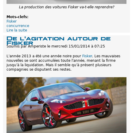
s
k
La production des voitures Fisker va-t-elle reprendre?
e
r
Mots-clefs:
A
Fisker
u
concurrence
t
Lire la suite
d
o
e
De l'agitation autour de
m
F
Fisker
o
i
Soumis par
Amperiste
le
mercredi 15/01/2014 à 07:25
t
s
i
k
v
L'année 2013 a été une année noire pour
Fisker
. Les mauvaises
e
e
nouvelles se sont accumulées toute l'année, menant la firme
r
jusqu'à la liquidation. Mais il semble qu'à présent plusieurs
A
compagnies se disputent ses restes.
u
t
o
m
o
t
i
v
e
:
L
e
g
a
g