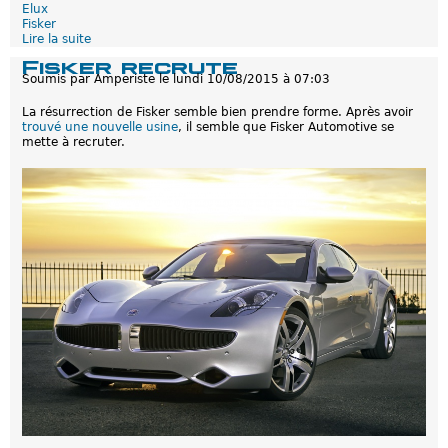
Elux
Fisker
Lire la suite
d
e
Fisker recrute
K
Soumis par
Amperiste
le
lundi 10/08/2015 à 07:03
a
r
La résurrection de Fisker semble bien prendre forme. Après avoir
m
trouvé une nouvelle usine
, il semble que Fisker Automotive se
a
mette à recruter.
:
N
e
l
'
a
p
p
e
l
e
z
p
l
u
s
F
i
s
k
e