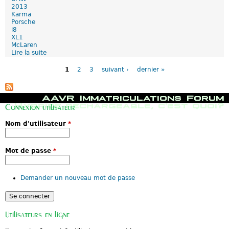
A
2013
u
Karma
t
Porsche
o
i8
m
XL1
o
McLaren
t
Lire la suite
d
i
P
e
v
a
S
1
2
3
suivant ›
dernier »
e
g
a
e
l
s
o
M
AAVR
Immatriculations
Forum
n
e
Hybride rechargeable, c'est quoi?
d
Connexion utilisateur
n
e
u
G
Nom d'utilisateur
*
p
e
r
n
i
è
n
Mot de passe
*
v
c
e
i
2
p
0
Demander un nouveau mot de passe
a
1
l
3
2
/
2
Utilisateurs en ligne
:
L