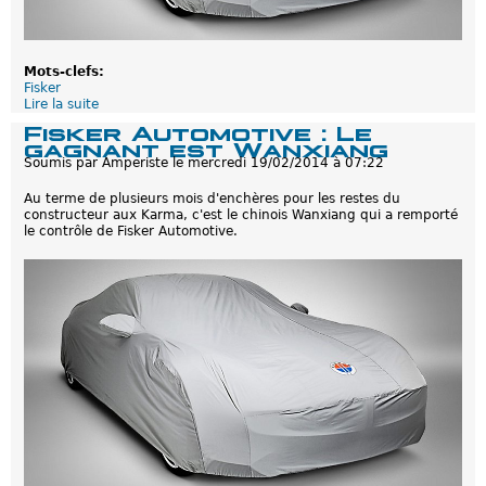
Mots-clefs:
Fisker
Lire la suite
d
e
Fisker Automotive : Le
R
gagnant est Wanxiang
e
Soumis par
Amperiste
le
mercredi 19/02/2014 à 07:22
t
o
Au terme de plusieurs mois d'enchères pour les restes du
u
constructeur aux Karma, c'est le chinois Wanxiang qui a remporté
r
le contrôle de Fisker Automotive.
a
u
x
s
o
u
r
c
e
s
p
o
u
r
F
i