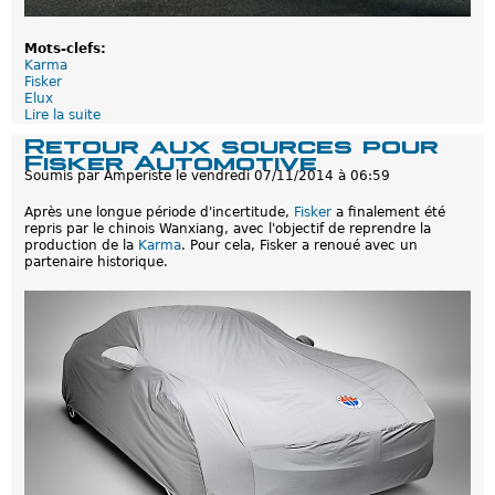
Mots-clefs:
Karma
Fisker
Elux
Lire la suite
d
e
Retour aux sources pour
R
Fisker Automotive
e
Soumis par
Amperiste
le
vendredi 07/11/2014 à 06:59
n
a
Après une longue période d'incertitude,
Fisker
a finalement été
i
repris par le chinois Wanxiang, avec l'objectif de reprendre la
s
production de la
Karma
. Pour cela, Fisker a renoué avec un
s
partenaire historique.
a
n
c
e
d
e
l
a
K
a
r
m
a