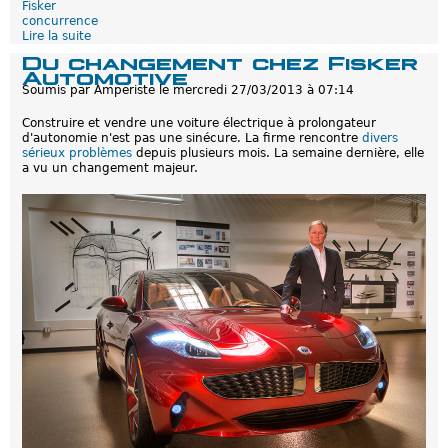
s
Fisker
k
concurrence
e
Lire la suite
d
r
e
Du changement chez Fisker
F
Automotive
i
Soumis par
Amperiste
le
mercredi 27/03/2013 à 07:14
s
k
Construire et vendre une voiture électrique à prolongateur
e
d'autonomie n'est pas une sinécure. La firme rencontre
divers
r
sérieux problèmes
depuis plusieurs mois. La semaine dernière, elle
:
a vu un changement majeur.
D
e
m
a
l
e
n
p
i
s