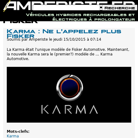
F
R
o
e
Véhicules hybrides rechargeables et
r
c
Jump to navigation
Fisker
électriques à prolongateur
m
h
u
e
Karma : Ne l'appelez plus
l
r
Fisker
a
c
i
Soumis par
Amperiste
le
jeudi 15/10/2015 à 07:14
h
r
e
e
La Karma était l'unique modèle de Fisker Automotive. Maintenant,
d
la nouvelle Karma sera le (premier?) modèle de ... Karma
e
Automotive.
r
e
c
h
e
r
c
h
e
Mots-clefs:
Karma