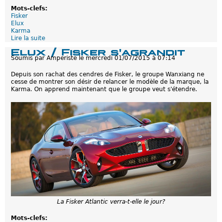
r
Mots-clefs:
Fisker
Elux
Karma
Lire la suite
d
e
Elux / Fisker s'agrandit
F
Soumis par
Amperiste
le
mercredi 01/07/2015 à 07:14
i
s
Depuis son rachat des cendres de Fisker, le groupe Wanxiang ne
k
cesse de montrer son désir de relancer le modèle de la marque, la
e
Karma. On apprend maintenant que le groupe veut s'étendre.
r
r
e
c
r
u
t
e
La Fisker Atlantic verra-t-elle le jour?
Mots-clefs: