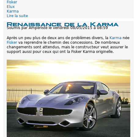
Fisker
Elux
Karma
Lire la suite
d
e
Renaissance de la Karma
E
Soumis par
Amperiste
le
vendredi 08/05/2015 à 08:59
l
u
Après un peu plus de deux ans de problèmes divers, la
Karma
née
x
Fisker
va reprendre le chemin des concessions. De nombreux
/
changements sont attendus, mais le constructeur veut assurer le
F
support aussi pour ceux qui ont la Fisker Karma originelle.
i
s
k
e
r
s
'
a
g
r
a
n
d
i
t