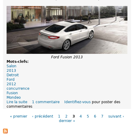
h
r
a
e
r
é
g
l
e
e
a
c
b
t
l
r
e
i
?
q
u
e
Ford Fusion 2013
n
Mots-clefs:
'
Salon
e
2013
s
Detroit
t
Ford
p
2012
a
concurrence
s
Fusion
b
Mondeo
i
Lire la suite
d
1 commentaire
Identifiez-vous
pour poster des
e
commentaires
e
n
P
F
v
a
o
e
« premier
‹ précédent
1
2
3
4
5
6
7
suivant ›
g
r
n
dernier »
e
d
u
s
F
e
u
a