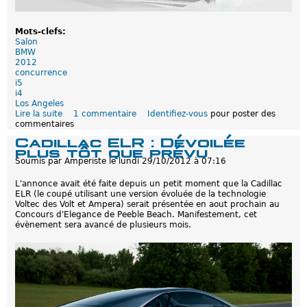
m
a
i
Mots-clefs:
s
Salon
u
BMW
n
2012
e
concurrence
i
i5
3
i4
3
Los Angeles
p
Lire la suite
d
1 commentaire
Identifiez-vous
pour poster des
o
commentaires
e
r
B
t
Cadillac ELR : Dévoilée
M
e
plus tôt que prévu
W
s
Soumis par
Amperiste
le
lundi 29/10/2012 à 07:16
i
4
L'annonce avait été faite depuis un petit moment que la Cadillac
a
ELR (le coupé utilisant une version évoluée de la technologie
u
Voltec des Volt et Ampera) serait présentée en aout prochain au
s
Concours d'Elegance de Peeble Beach. Manifestement, cet
a
évènement sera avancé de plusieurs mois.
l
o
n
d
e
L
o
s