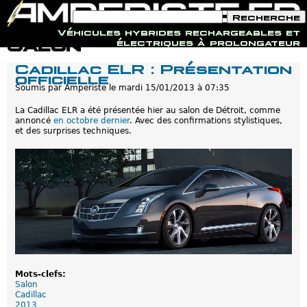
F
R
o
e
Véhicules hybrides rechargeables et
r
c
Jump to navigation
Salon
électriques à prolongateur
m
h
u
e
Cadillac ELR : Présentation
l
r
officielle
a
c
i
Soumis par
Amperiste
le
mardi 15/01/2013 à 07:35
h
r
e
e
La Cadillac ELR a été présentée hier au salon de Détroit, comme
d
annoncé
en octobre dernier
. Avec des confirmations stylistiques,
e
et des surprises techniques.
r
e
c
h
e
r
c
h
e
Mots-clefs:
Salon
Cadillac
2013