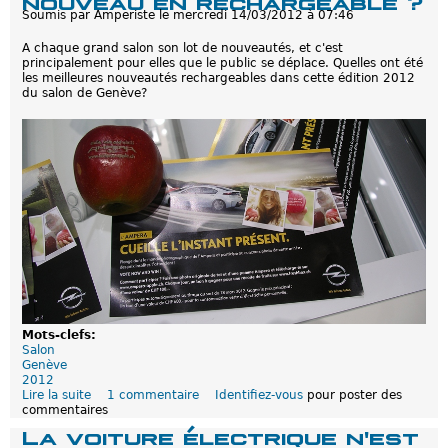
nouveau en rechargeable ?
a
n
Soumis par
Amperiste
le
mercredi 14/03/2012 à 07:46
r
è
i
v
A chaque grand salon son lot de nouveautés, et c'est
s
e
principalement pour elles que le public se déplace. Quelles ont été
2
2
les meilleures nouveautés rechargeables dans cette édition 2012
0
0
du salon de Genève?
1
1
2
2
2
/
2
:
S
a
l
o
n
é
c
o
l
o
Mots-clefs:
g
Salon
i
Genève
q
2012
u
Lire la suite
d
1 commentaire
Identifiez-vous
pour poster des
e
commentaires
e
?
G
La voiture électrique n'est
e