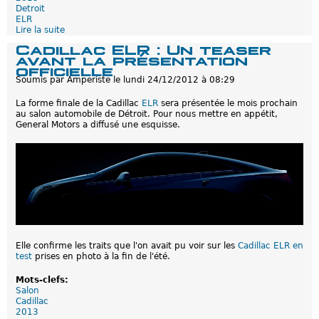
Detroit
ELR
Lire la suite
d
e
Cadillac ELR : Un teaser
C
avant la présentation
a
officielle
d
Soumis par
Amperiste
le
lundi 24/12/2012 à 08:29
i
l
La forme finale de la Cadillac
ELR
sera présentée le mois prochain
l
au salon automobile de Détroit. Pour nous mettre en appétit,
a
General Motors a diffusé une esquisse.
c
E
L
R
:
P
r
é
s
e
n
t
Elle confirme les traits que l'on avait pu voir sur les
Cadillac ELR en
a
test
prises en photo à la fin de l'été.
t
i
Mots-clefs:
o
Salon
n
Cadillac
o
2013
ff