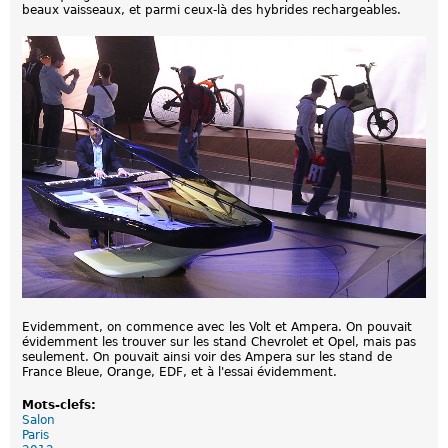
beaux vaisseaux, et parmi ceux-là des hybrides rechargeables.
c
E
L
R
:
D
é
v
o
i
l
é
e
p
l
u
s
t
ô
t
q
Evidemment, on commence avec les Volt et Ampera. On pouvait
u
évidemment les trouver sur les stand Chevrolet et Opel, mais pas
e
seulement. On pouvait ainsi voir des Ampera sur les stand de
p
France Bleue, Orange, EDF, et à l'essai évidemment.
r
é
v
Mots-clefs:
u
Salon
Paris