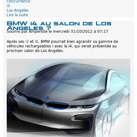
concurrence
a
i3
p
Los Angeles
r
Lire la suite
d
é
e
s
BMW i4 au salon de Los
B
e
Angeles ?
M
n
Soumis par
Amperiste
le
mercredi 31/10/2012 à 07:17
W
t
L
a
Après ses
i3
et
i8
, BMW pourrait bien agrandir sa gamme de
o
t
véhicules rechargeables i avec la i4, qui serait présentée au
s
i
prochain salon de Los Angeles.
A
o
n
n
g
o
e
ff
l
i
e
c
s
i
2
e
0
l
1
l
2
e
:
P
a
s
d
'
i
4