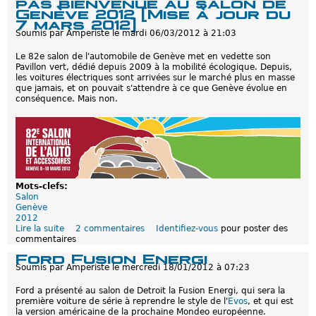
pas bienvenue au salon de
n
Genève 2012 [Mise à jour du
è
7 mars 2012]
v
Soumis par
Amperiste
le
mardi 06/03/2012 à 21:03
e
2
Le 82e salon de l'automobile de Genève met en vedette son
0
Pavillon vert, dédié depuis 2009 à la mobilité écologique. Depuis,
1
les voitures électriques sont arrivées sur le marché plus en masse
2
que jamais, et on pouvait s'attendre à ce que Genève évolue en
1
conséquence. Mais non.
/
2
:
Q
u
o
i
d
e
Mots-clefs:
n
Salon
o
Genève
u
2012
v
Lire la suite
d
2 commentaires
Identifiez-vous
pour poster des
e
commentaires
e
a
L
Ford Fusion Energi
u
a
Soumis par
Amperiste
le
mercredi 18/01/2012 à 07:23
e
v
n
o
Ford a présenté au salon de Detroit la Fusion Energi, qui sera la
r
i
première voiture de série à reprendre le style de l'
Evos
, et qui est
e
t
la version américaine de la prochaine Mondeo européenne.
c
u