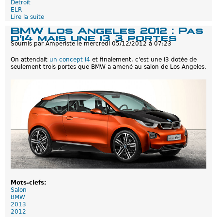
Detroit
i
ELR
c
Lire la suite
d
i
e
BMW Los Angeles 2012 : Pas
e
C
d'i4 mais une i3 3 portes
l
a
l
Soumis par
Amperiste
le
mercredi 05/12/2012 à 07:23
d
e
i
On attendait
un concept i4
et finalement, c'est une i3 dotée de
l
seulement trois portes que BMW a amené au salon de Los Angeles.
l
a
c
E
L
R
:
U
n
t
e
a
s
e
r
a
Mots-clefs:
v
Salon
a
BMW
n
2013
t
2012
l