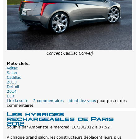
A
n
g
e
l
e
s
?
Concept Cadillac Converj
Mots-clefs:
Voltec
Salon
Cadillac
2013
Detroit
2014
ELR
Lire la suite
d
2 commentaires
Identifiez-vous
pour poster des
commentaires
e
C
Les hybrides
a
rechargeables de Paris
d
2012
i
Soumis par
Amperiste
le
mercredi 10/10/2012 à 07:52
l
l
A chaque grand salon, les constructeurs déplacent leurs plus
a