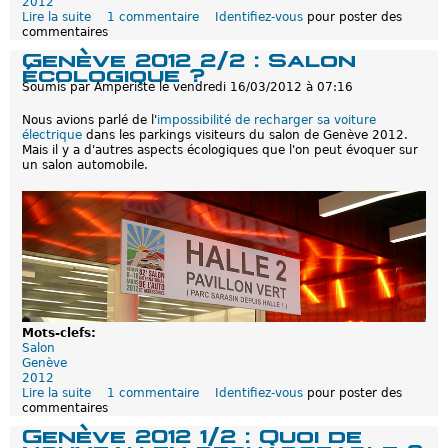
2012
Lire la suite
d
1 commentaire
Identifiez-vous
pour poster des
commentaires
e
L
Genève 2012 2/2 : Salon
e
écologique ?
s
Soumis par
Amperiste
le
vendredi 16/03/2012 à 07:16
h
y
Nous avions parlé de l'
impossibilité de recharger sa voiture
b
électrique
dans les parkings visiteurs du salon de Genève 2012.
r
Mais il y a d'autres aspects écologiques que l'on peut évoquer sur
i
un salon automobile.
d
e
s
r
e
c
h
a
r
g
e
a
Mots-clefs:
b
Salon
l
Genève
e
2012
s
Lire la suite
d
1 commentaire
Identifiez-vous
pour poster des
d
commentaires
e
e
G
Genève 2012 1/2 : Quoi de
P
e