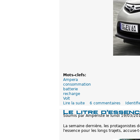
é
e
Mots-clefs:
Ampera
consommation
batterie
recharge
Volt
Lire la suite
d
6 commentaires
Identifi
e
Le litre d'essen
C
Soumis par
Amperiste
le
lundi 19/03/20
o
m
La semaine dernière, les protagonistes d
p
l'essence pour les longs trajets, accuse-t
a
r