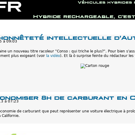
Véhicules hybrides
Hybride rechargeable, c'est
Jump to navigation
honnêteté intellectuelle d'Au
5 à 09:03
ne un nouveau titre racoleur "Conso : qui triche le plus?". Pour bien s'ass
mment plus exigeant (voir
la vidéo
). Et là ô surprise feinte du rédacteur l
conomiser 8h de carburant en C
13 à 07:23
er l'économie de carburant que peut représenter une voiture électrique à pr
 Californie.