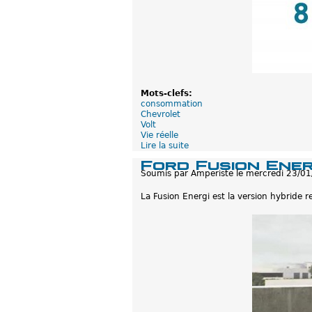
A
u
t
o
P
l
u
s
Mots-clefs:
consommation
Chevrolet
Volt
Vie réelle
Lire la suite
d
e
Ford Fusion Ener
L
Soumis par
Amperiste
le
mercredi 23/01
a
V
La Fusion Energi est la version hybride 
o
l
t
a
f
a
i
t
é
c
o