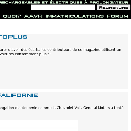
 rechargeables et électriques à prolongateur
F
R
o
e
r
c
 quoi?
AAVR
Immatriculations
Forum
m
h
u
e
l
r
a
c
i
h
toPlus
r
e
e
d
e
urer d'avoir des écarts, les contributeurs de ce magazine utilisent un
r
es voitures consomment plus!!!
e
c
h
e
r
c
h
e
alifornie
olongation d'autonomie comme la Chevrolet Volt. General Motors a tenté