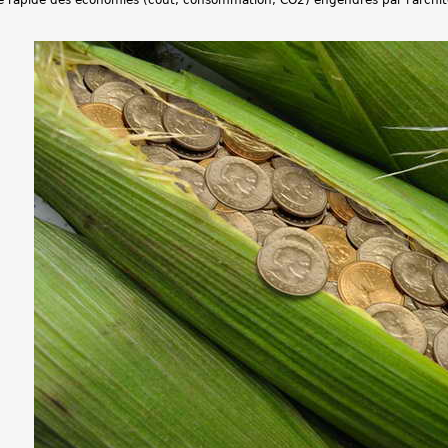
idée rapide des économies (cout, consommation, CO2) engendrés par l'archit