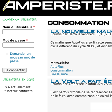
M
e
Connexion utilisateur
n
consommation
u
p
Nom d'utilisateur
*
La nouvelle mal
r
Soumis par
Herto
le
vendredi 30/10/201
i
n
Mot de passe
*
c
Ce matin que AutoPlus a sorti cette semai
i
cycle différent du cycle NEDC, et évide
p
a
Demander un
l
nouveau mot de
passe
Mots-clefs:
AutoPlus
consommation
Lire la suite
d
e
Utilisateurs en ligne
La Volt a fait é
L
Soumis par
Amperiste
le
lundi 02/12/20
a
Il y a actuellement 0
n
utilisateur connecté.
Il est parfois difficile de se représent
o
de le faire, avec comme zone de calcul la
u
v
e
l
l