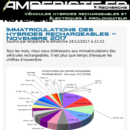
F
R
o
e
Véhicules hybrides rechargeables et
r
c
Jump to navigation
novembre
électriques à prolongateur
m
h
u
e
Immatriculations des
l
r
hybrides rechargeables -
a
c
Novembre 2017
i
h
r
Soumis par
Amperiste
le
dimanche 24/12/2017 à 21:52
e
e
d
Tous les mois, nous nous intéressons aux immatriculations des
e
véhicules rechargeables. Il est plus que temps d'évoquer les
r
chiffres d'novembre.
e
c
h
e
r
c
h
e