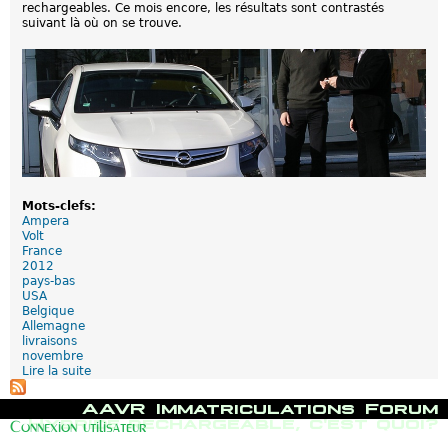
g
2
rechargeables. Ce mois encore, les résultats sont contrastés
r
e
0
suivant là où on se trouve.
i
a
1
c
b
5
u
l
l
e
a
s
t
-
i
N
o
o
n
v
s
e
d
m
e
b
Mots-clefs:
s
r
Ampera
h
e
Volt
y
2
France
b
0
2012
r
1
pays-bas
i
4
USA
d
Belgique
e
Allemagne
s
livraisons
r
novembre
e
Lire la suite
d
c
e
h
N
a
M
AAVR
Immatriculations
Forum
o
r
e
Hybride rechargeable, c'est quoi?
Connexion utilisateur
v
g
n
e
e