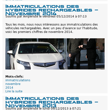
s
0
e
Immatriculations des
r
1
I
hybrides rechargeables -
e
7
m
Novembre 2014
c
m
Soumis par
Amperiste
le
vendredi 05/12/2014 à 07:13
h
a
a
t
r
Tous les mois, nous nous intéressons aux immatriculations des
r
g
véhicules rechargeables. Avec un peu d'avance sur l'habitude,
i
e
voici les premiers chiffres de novembre 2014.
c
a
u
b
l
l
a
e
t
s
i
-
o
N
n
o
s
v
d
e
e
m
s
b
Mots-clefs:
h
r
immatriculations
y
e
novembre
b
2
2014
r
0
Lire la suite
d
i
1
e
d
Immatriculations des
6
I
e
hybrides rechargeables -
m
s
Novembre 2013
m
r
Soumis par
Amperiste
le
lundi 09/12/2013 à 07:21
a
e