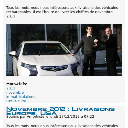
t
c
Tous les mois, nous nous intéressons aux livraisons des véhicules
r
h
rechargeables. Il est l'heure de livrer les chiffres de novembre
i
a
2013.
c
r
u
g
l
e
a
a
t
b
i
l
o
e
n
s
s
-
d
N
e
o
s
v
h
e
y
m
b
b
r
r
Mots-clefs:
i
e
2013
d
/
novembre
e
d
immatriculations
s
é
Lire la suite
d
r
c
e
e
e
Novembre 2012 : Livraisons
I
c
m
Europe, USA
m
h
b
Soumis par
Amperiste
le
lundi 17/12/2012 à 07:22
m
a
r
a
r
e
Tous les mois, nous nous intéressons aux livraisons des véhicules
t