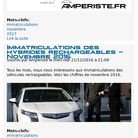
Mots-clefs:
immatriculations
novembre
2017
Lire la suite
d
e
Immatriculations des
I
hybrides rechargeables -
m
Novembre 2016
m
Soumis par
Amperiste
le
mercredi 21/12/2016 à 21:09
a
t
Tous les mois, nous nous intéressons aux immatriculations des
r
véhicules rechargeables. Voici les chiffres de novembre 2016.
i
c
u
l
a
t
i
o
n
s
d
e
Mots-clefs:
s
immatriculations
h