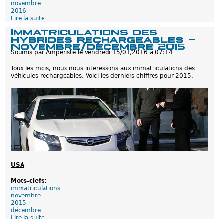
novembre
y
2016
b
Lire la suite
d
r
e
i
Immatriculations des
I
d
hybrides rechargeables -
m
e
Novembre/décembre 2015
m
s
Soumis par
Amperiste
le
vendredi 15/01/2016 à 07:14
a
r
t
e
Tous les mois, nous nous intéressons aux immatriculations des
r
c
véhicules rechargeables. Voici les derniers chiffres pour 2015.
i
h
c
a
u
r
l
g
a
e
t
a
i
b
o
l
n
e
s
s
d
-
e
N
USA
s
o
h
v
y
e
Mots-clefs:
b
m
immatriculations
r
b
novembre
i
r
2015
d
e
décembre
e
2
Lire la suite
d