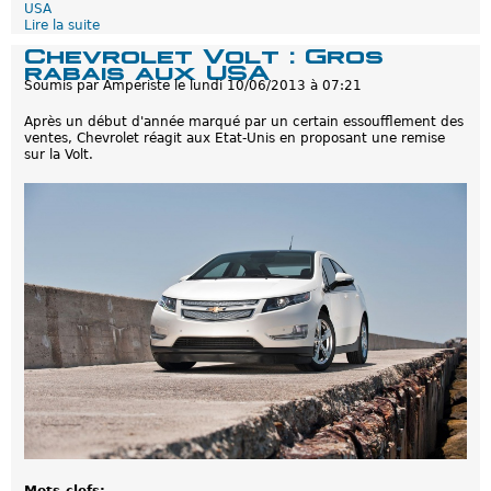
a
USA
n
Lire la suite
d
t
e
Chevrolet Volt : Gros
i
U
rabais aux USA
e
S
Soumis par
Amperiste
le
lundi 10/06/2013 à 07:21
l
A
l
:
e
Après un début d'année marqué par un certain essoufflement des
L
ventes, Chevrolet réagit aux Etat-Unis en proposant une remise
a
sur la Volt.
C
h
e
v
r
o
l
e
t
V
o
l
t
t
o
u
j
o
u
r
s