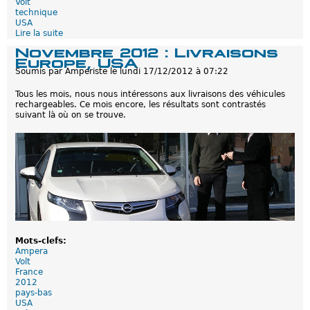
Volt
d
technique
é
USA
c
Lire la suite
d
e
e
m
Novembre 2012 : Livraisons
C
b
Europe, USA
h
r
Soumis par
Amperiste
le
lundi 17/12/2012 à 07:22
e
e
v
2
Tous les mois, nous nous intéressons aux livraisons des véhicules
r
0
rechargeables. Ce mois encore, les résultats sont contrastés
o
1
suivant là où on se trouve.
l
2
e
t
V
o
l
t
U
S
A
:
Q
Mots-clefs:
u
Ampera
a
Volt
n
France
d
2012
d
pays-bas
e
USA
s