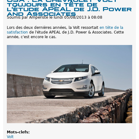
V
m
toujours en tête de
o
o
l'étude APEAL de J.D. Power
l
i
and Associates
t
s
Soumis par
Amperiste
le
lundi 05/08/2013 à 08:08
U
S
Lors des deux dernières années, la Volt ressortait
en tête de la
A
satisfaction
de l'étude APEAL de J.D. Power & Associates. Cette
2
année, c'est encore le cas.
0
1
4
:
B
a
i
s
s
e
d
e
t
a
r
i
f
s
u
b
s
Mots-clefs:
t
Volt