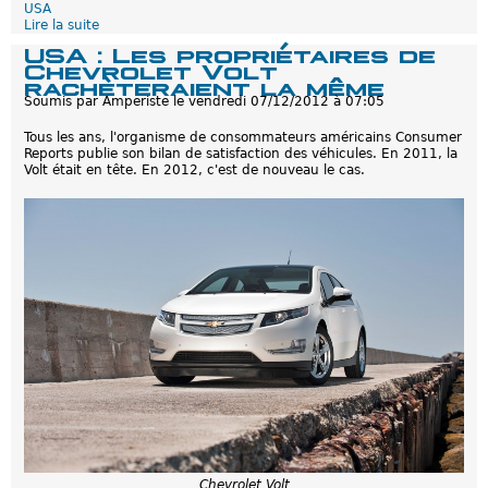
u
USA
r
Lire la suite
d
o
e
USA : Les propriétaires de
p
V
Chevrolet Volt
e
o
rachèteraient la même
,
l
Soumis par
Amperiste
le
vendredi 07/12/2012 à 07:05
U
t
S
U
Tous les ans, l'organisme de consommateurs américains Consumer
A
S
Reports publie son bilan de satisfaction des véhicules. En 2011, la
A
Volt était en tête. En 2012, c'est de nouveau le cas.
:
1
0
0
m
i
l
l
i
o
n
s
d
e
m
i
l
e
s
é
Chevrolet Volt