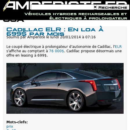
F
R
o
e
Véhicules hybrides rechargeables et
r
c
Jump to navigation
USA
électriques à prolongateur
m
h
u
e
Cadillac ELR : En loa à
l
r
699$ par mois
a
c
i
Soumis par
Amperiste
le
lundi 20/01/2014 à 07:16
h
r
e
e
Le coupé électrique à prolongateur d'autonomie de Cadillac, l'
ELR
d
s'affiche au comptant à
76 000$
. Cadillac propose désormais une
e
offre en leasing à 699$.
r
e
c
h
e
r
c
h
e
Mots-clefs:
prix