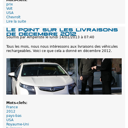
Mots-clefs:
e
prix
n
Volt
t
USA
ê
Chevrolt
t
Lire la suite
d
e
e
Le point sur les livraisons
d
C
de décembre 2012
e
h
Soumis par
Amperiste
le
lundi 14/01/2013 à 07:40
l
e
'
v
é
Tous les mois, nous nous intéressons aux livraisons des véhicules
r
t
rechargeables. Voici ce que cela a donné en décembre 2012.
o
u
l
d
e
e
t
A
V
P
o
E
l
A
t
L
:
d
G
e
r
J
o
.
Mots-clefs:
s
D
France
r
.
2012
a
P
pays-bas
b
o
USA
a
w
Royaume-Uni
i
e