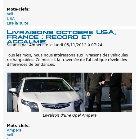
l
e
Mots-clefs:
c
Volt
t
USA
r
Lire la suite
d
i
e
Livraisons octobre USA,
q
U
France : Record et
u
S
accalmie
e
A
Soumis par
Amperiste
le
lundi 05/11/2012 à 07:24
s
:
L
Tous les mois, nous nous intéressons aux livraisons des véhicules
e
rechargeables. Ce mois-ci, la traversée de l'atlantique révèle des
s
différences de tendances.
p
r
o
p
r
i
é
t
a
i
r
Livraison d'une Opel Ampera
e
s
Mots-clefs:
d
Ampera
e
Volt
C