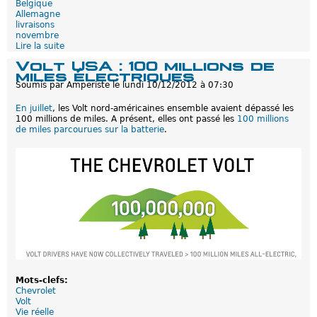
Belgique
c
Allemagne
o
livraisons
n
novembre
c
Lire la suite
d
e
e
s
Volt USA : 100 millions de
N
s
miles électriques
o
i
Soumis par
Amperiste
le
lundi 10/12/2012 à 07:30
v
o
e
n
En juillet
, les Volt nord-américaines ensemble avaient dépassé les
m
s
100 millions de miles. A présent, elles ont passé les
100 millions
b
a
de miles parcourues sur la batterie
.
r
b
e
a
2
n
0
d
1
o
2
n
:
n
L
e
i
n
v
t
r
a
i
s
o
Mots-clefs:
n
Chevrolet
s
Volt
E
Vie réelle