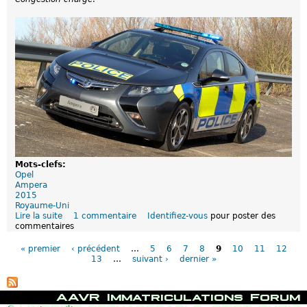
m
e
!
p
)
[
e
c
M
r
o
A
a
m
J
a
m
6
u
e
m
r
n
a
a
c
r
l
e
s
l
r
2
y
0
e
1
d
2
e
]
M
Mots-clefs:
o
Opel
n
Ampera
t
2015
e
Royaume-Uni
C
Lire la suite
d
1 commentaire
Identifiez-vous
pour poster des
a
commentaires
e
r
P
L
l
a
'
o
« premier
‹ précédent
…
5
6
7
8
9
10
11
12
g
A
13
…
suivant ›
dernier »
e
m
s
p
e
M
AAVR
Immatriculations
Forum
r
e
Hybride rechargeable, c'est quoi?