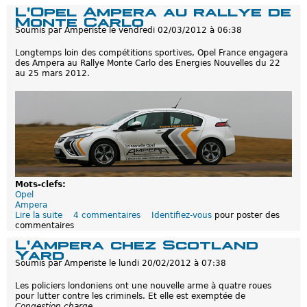
O
V
L'Opel Ampera au rallye de
p
o
Monte Carlo
e
i
Soumis par
Amperiste
le
vendredi 02/03/2012 à 06:38
l
t
A
u
Longtemps loin des compétitions sportives, Opel France engagera
m
r
des Ampera au Rallye Monte Carlo des Energies Nouvelles du 22
p
e
au 25 mars 2012.
e
e
r
u
a
r
:
o
l
p
e
é
s
e
l
n
i
n
v
e
r
d
Mots-clefs:
a
e
Opel
i
l
Ampera
s
'
Lire la suite
d
4 commentaires
Identifiez-vous
pour poster des
o
a
commentaires
e
n
n
L
s
L'Ampera chez Scotland
n
'
v
Yard
é
O
o
e
Soumis par
Amperiste
le
lundi 20/02/2012 à 07:38
p
n
2
e
t
0
Les policiers londoniens ont une nouvelle arme à quatre roues
l
(
1
pour lutter contre les criminels. Et elle est exemptée de
A
r
2
Congestion charge
.