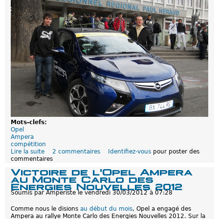
e
G
e
n
e
r
a
l
M
o
t
o
r
s
F
r
Mots-clefs:
a
Opel
n
Ampera
c
compétition
e
Lire la suite
d
2 commentaires
Identifiez-vous
pour poster des
e
commentaires
e
t
L
E
Victoire de l'Opel Ampera
a
D
au Monte Carlo des
n
F
Energies Nouvelles 2012
°
Soumis par
Amperiste
le
vendredi 30/03/2012 à 07:28
5
8
Comme nous le disions
au début du mois
, Opel a engagé des
,
Ampera au rallye Monte Carlo des Energies Nouvelles 2012. Sur la
l