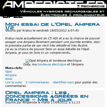
F
R
o
e
Véhicules hybrides rechargeables et
r
c
Jump to navigation
Opel
électriques à prolongateur
m
h
u
e
Mon essai de l'Opel Ampera
l
r
1/2
a
c
i
Soumis par
Kratus
le
vendredi 18/05/2012 à 07:45
h
r
e
e
Kratus roule actuellement en C5 HDI et a eu la chance de pouvoir
d
essayer une Ampera librement pendant une journée entière. Voici
e
la première partie de son récit très détaillé et très illustré.
r
j'ai eu la chance de pouvoir faire un essai détaillé de l'Opel
e
Ampera, je vous en livre ici un compte-rendu.
c
h
e
Dolly, ma
tondeuse électrique
et l'Ampera
r
Mots-clefs:
c
Opel
h
Ampera
e
essai
Lire la suite
d
3 commentaires
Identifiez-vous
pour poster des
commentaires
e
M
Opel Ampera : Les
o
concessions agréées en
n
France - Mis à jour
e
Soumis par
Amperiste
le
mardi 17/04/2012 à 11:13
s