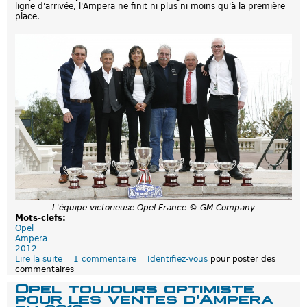
ligne d'arrivée, l'Ampera ne finit ni plus ni moins qu'à la première
'
place.
a
u
t
r
e
O
p
e
l
A
m
p
e
r
a
d
u
R
a
L'équipe victorieuse Opel France © GM Company
l
Mots-clefs:
l
Opel
y
Ampera
e
2012
M
Lire la suite
d
1 commentaire
Identifiez-vous
pour poster des
o
commentaires
e
n
V
Opel toujours optimiste
t
i
pour les ventes d'Ampera
e
c
-