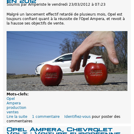
en 2012
t
C
Soumis par
Amperiste
le
vendredi 23/03/2012 à 07:23
o
a
i
r
Malgré un lancement effectif retardé de plusieurs mois, Opel est
r
l
toujours confiant quant à la réussite de l'Opel Ampera, et revoit à
e
o
la hausse ses objectifs de vente.
d
d
e
e
l
s
'
E
O
n
p
e
e
r
l
g
A
i
m
e
p
s
e
n
r
o
a
u
a
v
u
e
Mots-clefs:
M
l
Opel
o
l
Ampera
n
e
production
t
s
ventes
e
Lire la suite
d
1 commentaire
Identifiez-vous
pour poster des
C
commentaires
e
a
O
r
Opel Ampera, Chevrolet
p
l
Volt : Voiture européenne