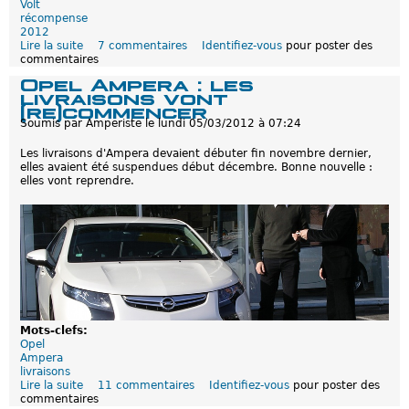
e
Volt
s
récompense
d
2012
'
Lire la suite
d
7 commentaires
Identifiez-vous
pour poster des
A
commentaires
e
m
O
Opel Ampera : les
p
p
livraisons vont
e
e
(re)commencer
r
l
Soumis par
Amperiste
le
lundi 05/03/2012 à 07:24
a
A
e
m
Les livraisons d'Ampera devaient débuter fin novembre dernier,
n
p
elles avaient été suspendues début décembre. Bonne nouvelle :
2
e
elles vont reprendre.
0
r
1
a
2
,
C
h
e
v
r
o
l
e
Mots-clefs:
t
Opel
V
Ampera
o
livraisons
l
Lire la suite
d
11 commentaires
Identifiez-vous
pour poster des
t
commentaires
e
: