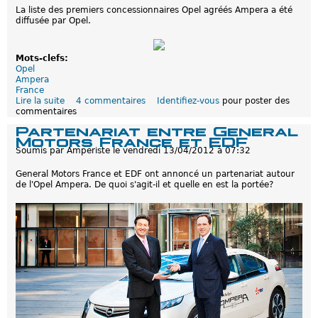
s
La liste des premiers concessionnaires Opel agréés Ampera a été
a
diffusée par Opel.
i
d
e
l
Mots-clefs:
'
Opel
O
Ampera
p
France
e
Lire la suite
d
4 commentaires
Identifiez-vous
pour poster des
l
commentaires
e
A
O
Partenariat entre General
m
p
Motors France et EDF
p
e
e
Soumis par
Amperiste
le
vendredi 13/04/2012 à 07:32
l
r
A
a
General Motors France et EDF ont annoncé un partenariat autour
m
1
de l'Opel Ampera. De quoi s'agit-il et quelle en est la portée?
p
/
e
2
r
a
:
L
e
s
c
o
n
c
e