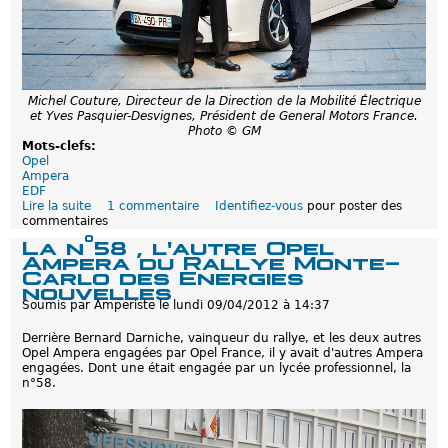
s
s
i
o
n
s
a
Michel Couture, Directeur de la Direction de la Mobilité Électrique
g
et Yves Pasquier-Desvignes, Président de General Motors France.
r
Photo © GM
é
Mots-clefs:
é
Opel
e
Ampera
s
EDF
e
Lire la suite
d
1 commentaire
Identifiez-vous
pour poster des
n
commentaires
e
F
P
La n°58 , l'autre Opel
r
a
Ampera du Rallye Monte-
a
r
Carlo des Energies
n
t
nouvelles
c
e
Soumis par
Amperiste
le
lundi 09/04/2012 à 14:37
e
n
-
a
Derrière Bernard Darniche, vainqueur du rallye, et les deux autres
M
r
Opel Ampera engagées par Opel France, il y avait d'autres Ampera
i
i
engagées. Dont une était engagée par un lycée professionnel, la
s
a
n°58.
à
t
j
e
o
n
u
t
r
r