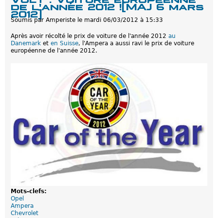
e
o
de l'année 2012 ![MAJ 6 mars
l
d
2012]
t
e
Soumis par
Amperiste
le
mardi 06/03/2012 à 15:33
o
s
u
E
Après avoir récolté le prix de voiture de l'année 2012
au
j
n
Danemark
et
en Suisse
, l'Ampera a aussi ravi le prix de voiture
o
e
européenne de l'année 2012.
u
r
r
g
s
i
o
e
p
s
t
N
i
o
m
u
i
v
s
e
t
l
e
l
p
e
o
s
u
2
r
0
l
1
e
2
s
v
Mots-clefs:
e
Opel
n
Ampera
t
Chevrolet