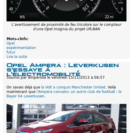
e
s
e
s
e
L'avertissement de proximité de feu tricolore sur le compteur
x
d'une Opel Insignia du projet UR:BAN
p
é
Mots-clefs:
r
Opel
i
expérimentation
m
futur
e
Lire la suite
d
n
e
t
Opel Ampera : Leverkusen
P
a
s'essaye à
r
t
l'électromobilité
o
i
Soumis par
Amperiste
le
vendredi 15/11/2013 à 06:57
j
o
e
n
On savais déjà que
la Volt a conquis Manchester United
. Voilà
t
s
maintenant que
l'Ampera convainc un autre club de football : le
U
h
Bayer 04 Leverkusen
.
R
y
:
b
B
r
A
i
N
d
:
e
Q
s
u
r
a