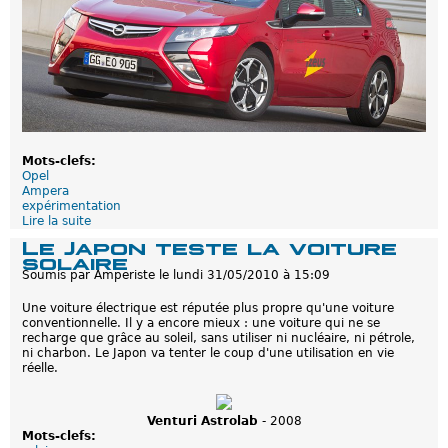
s
k
s
u
û
s
r
e
e
n
e
s
t
'
é
e
c
s
o
s
n
a
Mots-clefs:
o
y
Opel
m
e
Ampera
i
à
expérimentation
q
l
Lire la suite
d
u
'
e
e
é
Le Japon teste la voiture
O
l
solaire
p
e
Soumis par
Amperiste
le
lundi 31/05/2010 à 15:09
e
c
l
t
Une voiture électrique est réputée plus propre qu'une voiture
A
r
conventionnelle. Il y a encore mieux : une voiture qui ne se
m
o
recharge que grâce au soleil, sans utiliser ni nucléaire, ni pétrole,
p
m
ni charbon. Le Japon va tenter le coup d'une utilisation en vie
e
o
réelle.
r
b
a
i
:
l
E
i
Venturi Astrolab
- 2008
x
t
Mots-clefs:
p