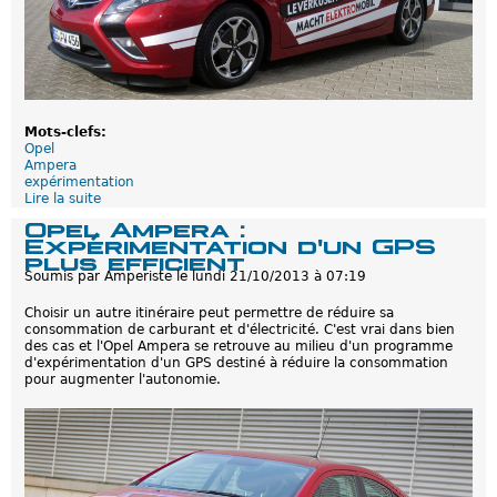
e
n
c
d
h
l
a
a
r
t
g
e
e
c
a
h
Mots-clefs:
b
n
Opel
l
o
Ampera
e
l
expérimentation
s
o
Lire la suite
d
g
e
Opel Ampera :
i
O
Expérimentation d'un GPS
e
p
plus efficient
r
e
Soumis par
Amperiste
le
lundi 21/10/2013 à 07:19
e
l
n
A
Choisir un autre itinéraire peut permettre de réduire sa
d
m
consommation de carburant et d'électricité. C'est vrai dans bien
l
p
des cas et l'Opel Ampera se retrouve au milieu d'un programme
a
e
d'expérimentation d'un GPS destiné à réduire la consommation
v
r
pour augmenter l'autonomie.
i
a
l
:
l
L
e
e
p
v
l
e
u
r