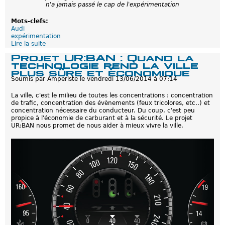
n'a jamais passé le cap de l'expérimentation
Mots-clefs:
Audi
expérimentation
Lire la suite
d
e
Projet UR:BAN : Quand la
A
technologie rend la ville
u
plus sûre et économique
d
Soumis par
Amperiste
le
vendredi 13/06/2014 à 07:14
i
p
La ville, c'est le milieu de toutes les concentrations : concentration
u
de trafic, concentration des évènements (feux tricolores, etc..) et
b
concentration nécessaire du conducteur. Du coup, c'est peu
l
propice à l'économie de carburant et à la sécurité. Le projet
i
UR:BAN nous promet de nous aider à mieux vivre la ville.
e
l
e
s
r
é
s
u
l
t
a
t
s
d