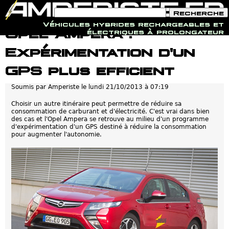
F
R
o
e
Véhicules hybrides rechargeables et
r
c
Jump to navigation
Opel Ampera :
électriques à prolongateur
m
h
u
e
Expérimentation d'un
l
r
a
c
i
h
GPS plus efficient
r
e
e
Soumis par
Amperiste
le
lundi 21/10/2013 à 07:19
d
e
r
Choisir un autre itinéraire peut permettre de réduire sa
e
consommation de carburant et d'électricité. C'est vrai dans bien
c
des cas et l'Opel Ampera se retrouve au milieu d'un programme
h
d'expérimentation d'un GPS destiné à réduire la consommation
e
pour augmenter l'autonomie.
r
c
h
e