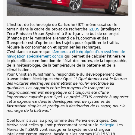
L'Institut de technologie de Karlsruhe (IKT) mène essai sur le
terrain dans le cadre du projet de recherche
iZEUS
(intelligent
Zero Emission Urban System) à Stuttgart. Le but de ce projet
(financé par le ministère allemand de l’Economie et des
Transports) est d'optimiser les trajets pour équilibrer le traffic,
réduire la consommation et optimiser les recharges.
C'est dans ce cadre que
l'Ampera a été équipée d’un système de
navigation spécialement conçu
qui permet de calculer l’itinéraire
le plus efficace en fonction de l’état des routes, de la topographie,
de la météorologie, de la température de la batterie et de la
climatisation.
Pour Christian Kunstmann, respondable du développement des
transmissions électriques chez Opel, "
L’Opel Ampera est le fleuron
des voitures électriques permettant de rouler électrique au
quotidien. Les rapports entre les moyens de transport et
l’approvisionnement énergétique ont toujours été d’une
importance capitale pour Opel. Le projet iZEUS consiste à apporter
cette expérience dans le développement de systèmes de
facturation simples et pratiques à destination de l’usager, pour la
recharge de la batterie.
"
Opel fournit aussi au programme des Meriva électriques. Ces
Meriva sont celles qui ont précemment servi sur le
MeRegio
. Les
Meriva de l’iZEUS vont inaugurer le système de chargeur
intelligent communicant, basée sur les normes ISO 156118