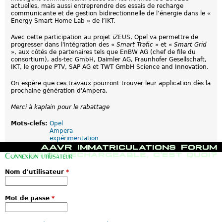
actuelles, mais aussi entreprendre des essais de recharge
communicante et de gestion bidirectionnelle de l’énergie dans le «
Energy Smart Home Lab » de l’IKT.
Avec cette participation au projet iZEUS, Opel va permettre de
progresser dans l'intégration des «
Smart Trafic
» et «
Smart Grid
», aux côtés de partenaires tels que EnBW AG (chef de file du
consortium), ads-tec GmbH, Daimler AG, Fraunhofer Gesellschaft,
IKT, le groupe PTV, SAP AG et TWT GmbH Science and Innovation.
On espère que ces travaux pourront trouver leur application dès la
prochaine génération d'Ampera.
Merci à kaplain pour le rabattage
Mots-clefs:
Opel
Ampera
expérimentation
M
AAVR
Immatriculations
Forum
e
Hybride rechargeable, c'est quoi?
Connexion utilisateur
n
u
Nom d'utilisateur
*
p
r
i
n
Mot de passe
*
c
i
p