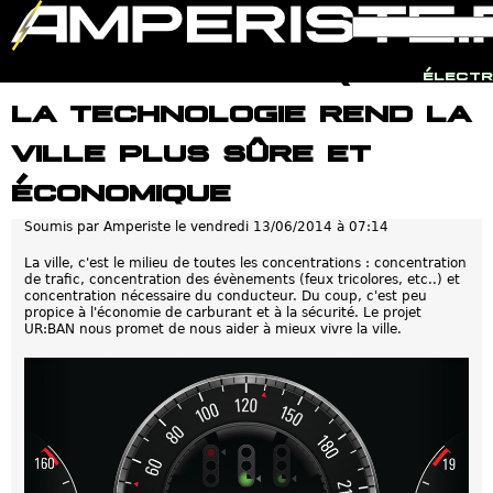
F
R
o
e
r
c
Jump to navigation
Projet UR:BAN : Quand
m
h
électr
u
e
la technologie rend la
l
r
a
c
i
h
ville plus sûre et
r
e
e
économique
d
e
r
Soumis par
Amperiste
le
vendredi 13/06/2014 à 07:14
e
c
La ville, c'est le milieu de toutes les concentrations : concentration
h
de trafic, concentration des évènements (feux tricolores, etc..) et
e
concentration nécessaire du conducteur. Du coup, c'est peu
r
propice à l'économie de carburant et à la sécurité. Le projet
c
UR:BAN nous promet de nous aider à mieux vivre la ville.
h
e