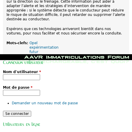
sur la direction ou le freinage. Cette information peut aider à
adapter l’alerte et les stratégies d’intervention de manière
appropriée : si le système détecte que le conducteur peut réduire
le risque de situation difficile, il peut retarder ou supprimer l’alerte
destinée au conducteur.
Espérons que ces technologies arriveront bientôt dans nos
voitures, pour nous faciliter et nous sécuriser encore la conduite.
Mots-clefs:
Opel
expérimentation
futur
M
AAVR
Immatriculations
Forum
e
Hybride rechargeable, c'est quoi?
Connexion utilisateur
n
u
Nom d'utilisateur
*
p
r
i
n
Mot de passe
*
c
i
p
Demander un nouveau mot de passe
a
l
Utilisateurs en ligne