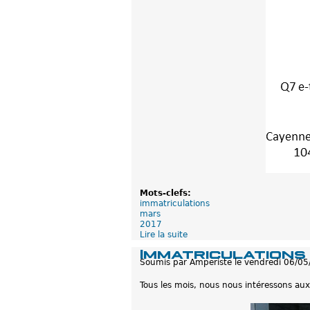
b
l
e
s
-
M
a
r
s
2
0
1
8
Mots-clefs:
immatriculations
mars
2017
Lire la suite
d
e
Immatriculations
I
Soumis par
Amperiste
le
vendredi 06/05
m
m
Tous les mois, nous nous intéressons aux
a
t
r