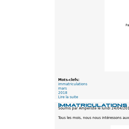
Mots-clefs:
immatriculations
mars
2018
Lire la suite
d
e
Immatriculations
I
Soumis par
Amperiste
le
lundi 24/04/20
m
m
Tous les mois, nous nous intéressons aux
a
t
r