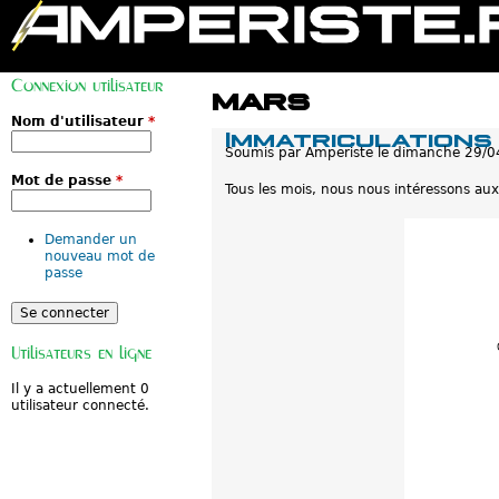
M
e
Connexion utilisateur
n
mars
u
p
Nom d'utilisateur
*
Immatriculations
r
Soumis par
Amperiste
le
dimanche 29/0
i
n
Mot de passe
*
c
Tous les mois, nous nous intéressons aux
i
p
a
Demander un
l
nouveau mot de
passe
Utilisateurs en ligne
Il y a actuellement 0
utilisateur connecté.