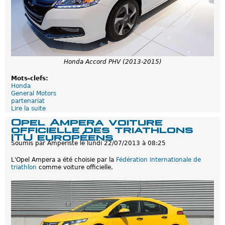
Honda Accord PHV (2013-2015)
Mots-clefs:
Honda
General Motors
partenariat
Lire la suite
d
e
Opel Ampera voiture
G
officielle des triathlons
e
ITU européens
n
Soumis par
Amperiste
le
lundi 22/07/2013 à 08:25
e
r
L'Opel Ampera a été choisie par la
Fédération internationale de
a
triathlon
comme voiture officielle.
l
M
o
t
o
r
s
e