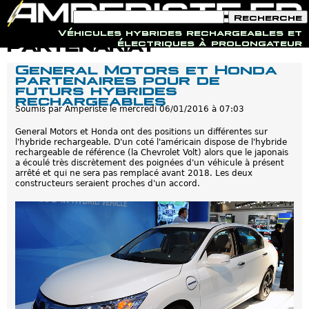
F
R
o
e
Véhicules hybrides rechargeables et
r
c
Jump to navigation
partenariat
électriques à prolongateur
m
h
u
e
General Motors et Honda
l
r
partenaires pour de
a
c
futurs hybrides
i
h
rechargeables
r
e
e
Soumis par
Amperiste
le
mercredi 06/01/2016 à 07:03
d
e
General Motors et Honda ont des positions un différentes sur
r
l'hybride rechargeable. D'un coté l'américain dispose de l'hybride
e
rechargeable de référence (la Chevrolet Volt) alors que le japonais
c
a écoulé très discrètement des poignées d'un véhicule à présent
h
arrêté et qui ne sera pas remplacé avant 2018. Les deux
e
constructeurs seraient proches d'un accord.
r
c
h
e