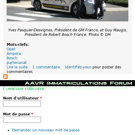
ff
y
i
b
c
r
i
i
e
d
l
e
l
s
Yves Pasquier-Desvignes, Président de GM France, et Guy Maugis,
e
r
Président de Robert Bosch France.
Photo © GM
d
e
e
c
Mots-clefs:
s
h
Opel
t
a
Ampera
r
r
Bosch
i
g
partenariat
a
e
Lire la suite
d
1 commentaire
Identifiez-vous
pour poster des
t
a
commentaires
e
h
b
L
l
l
'
M
AAVR
Immatriculations
Forum
o
e
O
e
Hybride rechargeable, c'est quoi?
n
Connexion utilisateur
s
p
n
s
e
u
I
Nom d'utilisateur
*
l
p
T
A
r
U
m
i
e
p
n
Mot de passe
*
u
e
c
r
r
i
o
a
p
p
Demander un nouveau mot de passe
d
a
é
a