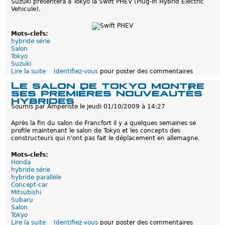
Suzuki présentera à Tokyo la Swift PHEV (Plug-in Hybrid Electric
a
Vehicule).
d
i
l
l
Mots-clefs:
a
hybride série
c
Salon
C
Tokyo
o
Suzuki
n
Lire la suite
d
Identifiez-vous
pour poster des commentaires
v
e
Le salon de tokyo montre
e
S
ses premières nouveautés
r
u
hybrides
j
z
Soumis par
Amperiste
le
jeudi 01/10/2009 à 14:27
s
u
e
k
Après la fin du salon de Francfort il y a quelques semaines se
r
i
profile maintenant le salon de Tokyo et les concepts des
a
S
constructeurs qui n'ont pas fait le déplacement en allemagne.
p
w
r
i
o
f
Mots-clefs:
d
t
Honda
u
P
hybride série
i
H
hybride parallèle
t
E
Concept-car
e
V
Mitsubishi
Subaru
Salon
Tokyo
Lire la suite
d
Identifiez-vous
pour poster des commentaires