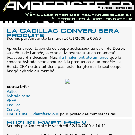
F
R
o
e
Véhicules hybrides rechargeables et
r
c
Jump to navigation
hybride série
électriques à prolongateur
m
h
u
e
La Cadillac Converj sera
l
r
produite
a
c
i
Soumis par
Amperiste
le
mardi 10/11/2009 à 09:50
h
r
e
e
Après la présentation de ce coupé audiacieux au salon de Detroit
d
au début de l'année, la crise et la restructuration on amené
e
beaucoup d'indécision. Mais
il a finalement été annoncé
que le
r
concept hybride série aboutira à la production d'un modèle. La
e
Honda CRZ ne devrait donc pas rester longtemps le seul coupé
c
badgé hybride du marché.
h
e
r
Mots-clefs:
c
Voltec
h
hybride série
e
VEEA
Cadillac
Converj
Lire la suite
d
Identifiez-vous
pour poster des commentaires
e
Suzuki Swift PHEV
L
Soumis par
Amperiste
le
vendredi 02/10/2009 à 10:11
a
C