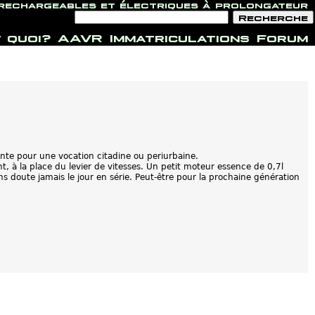
 rechargeables et électriques à prolongateur
F
R
o
e
r
c
 quoi?
AAVR
Immatriculations
Forum
m
h
u
e
l
r
a
c
i
h
r
e
e
d
e
r
e
c
h
nte pour une vocation citadine ou periurbaine.
e
, à la place du levier de vitesses. Un petit moteur essence de 0,7l
r
 doute jamais le jour en série. Peut-être pour la prochaine génération
c
h
e