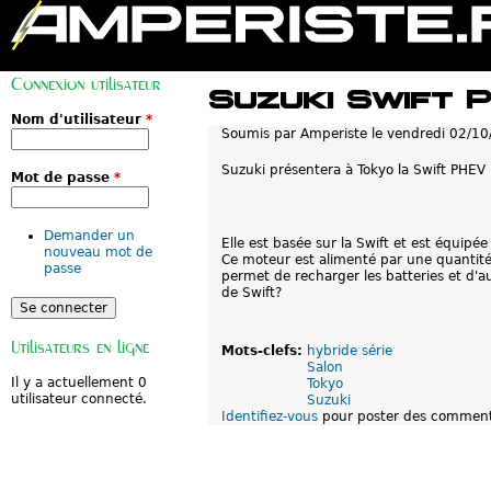
M
e
Connexion utilisateur
n
Suzuki Swift 
u
p
Nom d'utilisateur
*
Soumis par
Amperiste
le
vendredi 02/10
r
i
n
Suzuki présentera à Tokyo la Swift PHEV (
Mot de passe
*
c
i
p
a
Demander un
Elle est basée sur la Swift et est équip
l
nouveau mot de
Ce moteur est alimenté par une quantité 
passe
permet de recharger les batteries et d'a
de Swift?
Utilisateurs en ligne
Mots-clefs:
hybride série
Salon
Il y a actuellement 0
Tokyo
utilisateur connecté.
Suzuki
Identifiez-vous
pour poster des comment