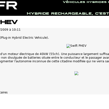
Véhicules hybrides
Hybride rechargeable, c'est
Jump to navigation
PHEV
/2009 à 10:11
Plug-in Hybrid Electric Vehicule).
ée d'un moteur électrique de 40kW (55ch). Une puissance largement suffisa
non divulguée de batteries située entre le conducteur et le passager avant
ugmenter l'autonomie inconnue de cette citadine modifiée qui ne verra sans
aires