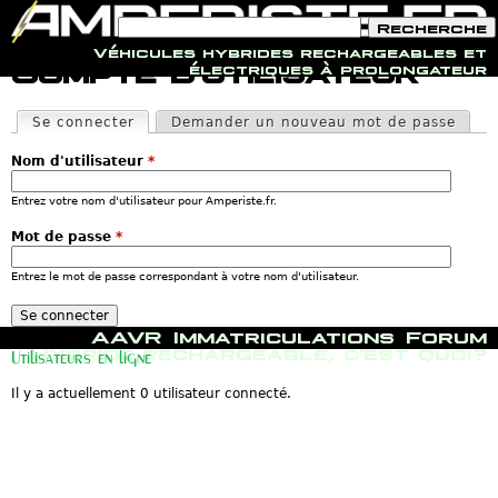
F
R
o
e
Véhicules hybrides rechargeables et
r
c
Jump to navigation
Compte d'utilisateur
électriques à prolongateur
m
h
u
e
O
l
r
n
Se connecter
(onglet actif)
Demander un nouveau mot de passe
a
c
g
i
h
l
r
e
Nom d'utilisateur
*
e
e
t
d
s
Entrez votre nom d'utilisateur pour Amperiste.fr.
e
p
r
r
Mot de passe
*
e
i
c
n
h
Entrez le mot de passe correspondant à votre nom d'utilisateur.
c
e
i
r
p
c
M
a
AAVR
Immatriculations
Forum
h
e
u
Hybride rechargeable, c'est quoi?
Utilisateurs en ligne
e
n
x
u
Il y a actuellement 0 utilisateur connecté.
p
r
i
n
c
i