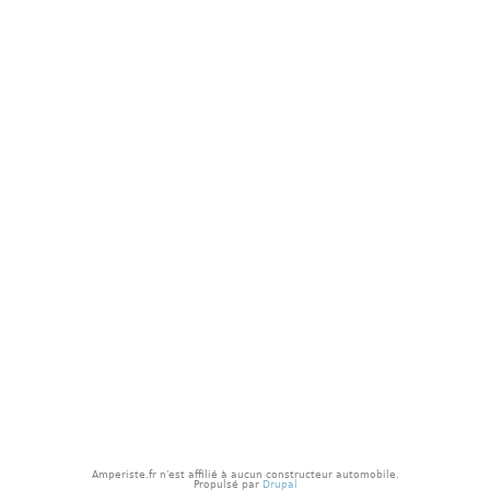
p
a
l
Amperiste.fr n'est affilié à aucun constructeur automobile.
Propulsé par
Drupal