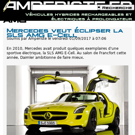
F
R
o
e
Véhicules hybrides rechargeables et
r
c
Jump to navigation
AMG
électriques à prolongateur
m
h
u
e
Mercedes veut éclipser la
l
r
SLS AMG E-Cell
a
c
i
Soumis par
Amperiste
le
vendredi 01/09/2017 à 07:06
h
r
e
e
En 2010, Mercedes avait produit quelques exemplaires d'une
d
sportive électrique, la SLS AMG E-Cell. Au salon de Francfort cette
e
année, Daimler ambitionne de faire mieux.
r
e
c
h
e
r
c
h
e