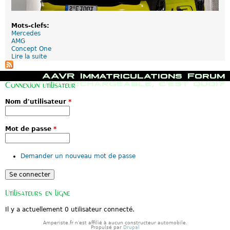
Mots-clefs:
Mercedes
AMG
Concept One
Lire la suite
d
e
M
M
AAVR
Immatriculations
Forum
e
e
Hybride rechargeable, c'est quoi?
Connexion utilisateur
r
n
c
u
Nom d'utilisateur
*
e
p
d
r
e
i
s
n
Mot de passe
*
v
c
e
i
u
p
Demander un nouveau mot de passe
t
a
é
l
c
l
i
Utilisateurs en ligne
p
s
Il y a actuellement 0 utilisateur connecté.
e
r
Amperiste.fr n'est affilié à aucun constructeur automobile.
l
Propulsé par
Drupal