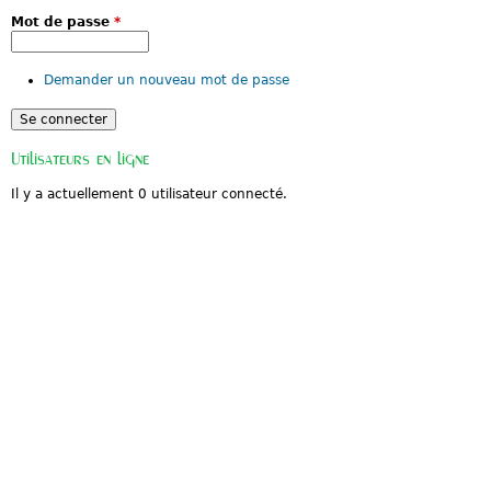
i
n
Mot de passe
*
c
i
p
Demander un nouveau mot de passe
a
l
Utilisateurs en ligne
Il y a actuellement 0 utilisateur connecté.