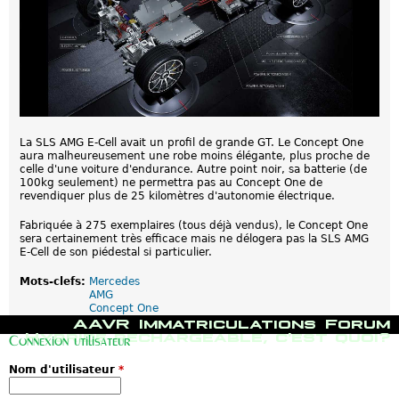
La SLS AMG E-Cell avait un profil de grande GT. Le Concept One
aura malheureusement une robe moins élégante, plus proche de
celle d'une voiture d'endurance. Autre point noir, sa batterie (de
100kg seulement) ne permettra pas au Concept One de
revendiquer plus de 25 kilomètres d'autonomie électrique.
Fabriquée à 275 exemplaires (tous déjà vendus), le Concept One
sera certainement très efficace mais ne délogera pas la SLS AMG
E-Cell de son piédestal si particulier.
Mots-clefs:
Mercedes
AMG
Concept One
M
AAVR
Immatriculations
Forum
e
Hybride rechargeable, c'est quoi?
Connexion utilisateur
n
u
Nom d'utilisateur
*
p
r