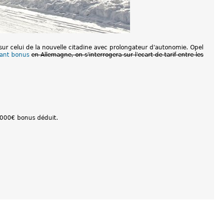
sur celui de la nouvelle citadine avec prolongateur d'autonomie. Opel
ant bonus
en Allemagne, on s'interrogera sur l'ecart de tarif entre les
3 000€ bonus déduit.