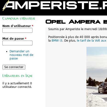
M
e
Connexion utilisateur
n
Opel Ampera e
u
p
Nom d'utilisateur
*
Soumis par
Amperiste
le
mercredi 18/09
r
i
n
Positionnée à plus de 40 000 après bonu
Mot de passe
*
c
la
BMW i3
. De plus,
le tarif de la Volt a
i
p
a
Demander un
l
nouveau mot de
passe
Utilisateurs en ligne
Il y a actuellement 0
utilisateur connecté.