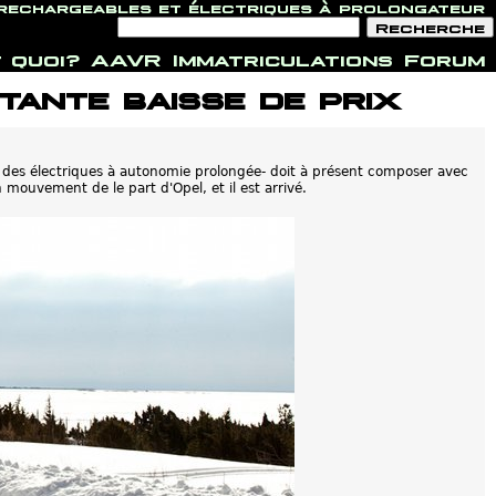
 rechargeables et électriques à prolongateur
F
R
o
e
r
c
 quoi?
AAVR
Immatriculations
Forum
m
h
u
e
tante baisse de prix
l
r
a
c
i
h
r
e
e
d
t des électriques à autonomie prolongée- doit à présent composer avec
e
 mouvement de le part d'Opel, et il est arrivé.
r
e
c
h
e
r
c
h
e