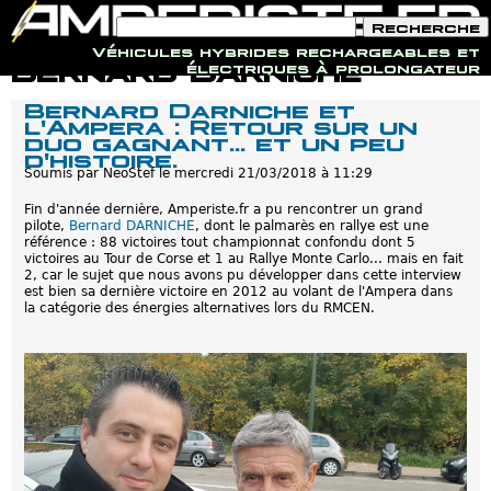
F
R
o
e
Véhicules hybrides rechargeables et
r
c
Jump to navigation
Bernard Darniche
électriques à prolongateur
m
h
u
e
Bernard Darniche et
l
r
l'Ampera : Retour sur un
a
c
duo gagnant... et un peu
i
h
d'histoire.
r
e
e
Soumis par
NeoStef
le
mercredi 21/03/2018 à 11:29
d
e
Fin d'année dernière, Amperiste.fr a pu rencontrer un grand
r
pilote,
Bernard DARNICHE
, dont le palmarès en rallye est une
e
référence : 88 victoires tout championnat confondu dont 5
c
victoires au Tour de Corse et 1 au Rallye Monte Carlo... mais en fait
h
2, car le sujet que nous avons pu développer dans cette interview
e
est bien sa dernière victoire en 2012 au volant de l'Ampera dans
r
la catégorie des énergies alternatives lors du RMCEN.
c
h
e