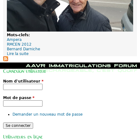
Mots-clefs:
Ampera
RMCEN 2012
Bernard Darniche
Lire la suite
d
e
B
M
AAVR
Immatriculations
Forum
e
e
Hybride rechargeable, c'est quoi?
Connexion utilisateur
r
n
n
u
Nom d'utilisateur
*
a
p
r
r
d
i
D
n
Mot de passe
*
a
c
r
i
n
p
Demander un nouveau mot de passe
i
a
c
l
h
e
e
Utilisateurs en ligne
t