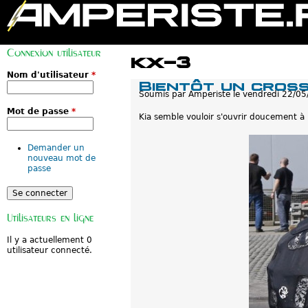
M
e
Connexion utilisateur
n
kx-3
u
p
Nom d'utilisateur
*
Bientôt un cros
r
Soumis par
Amperiste
le
vendredi 22/05
i
n
Mot de passe
*
c
Kia semble vouloir s'ouvrir doucement à 
i
p
a
Demander un
l
nouveau mot de
passe
Utilisateurs en ligne
Il y a actuellement 0
utilisateur connecté.