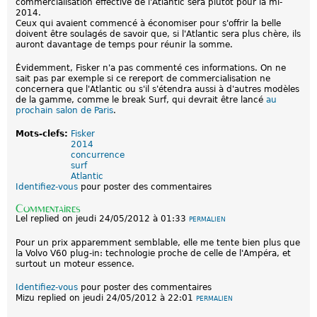
commercialisation effective de l'Atlantic sera plutôt pour la mi-
2014.
Ceux qui avaient commencé à économiser pour s'offrir la belle
doivent être soulagés de savoir que, si l'Atlantic sera plus chère, ils
auront davantage de temps pour réunir la somme.
Évidemment, Fisker n'a pas commenté ces informations. On ne
sait pas par exemple si ce rereport de commercialisation ne
concernera que l'Atlantic ou s'il s'étendra aussi à d'autres modèles
de la gamme, comme le break Surf, qui devrait être lancé
au
prochain salon de Paris
.
Mots-clefs:
Fisker
2014
concurrence
surf
Atlantic
Identifiez-vous
pour poster des commentaires
Commentaires
Lel
replied on
jeudi 24/05/2012 à 01:33
PERMALIEN
Pour un prix apparemment semblable, elle me tente bien plus que
la Volvo V60 plug-in: technologie proche de celle de l'Ampéra, et
surtout un moteur essence.
Identifiez-vous
pour poster des commentaires
Mizu
replied on
jeudi 24/05/2012 à 22:01
PERMALIEN