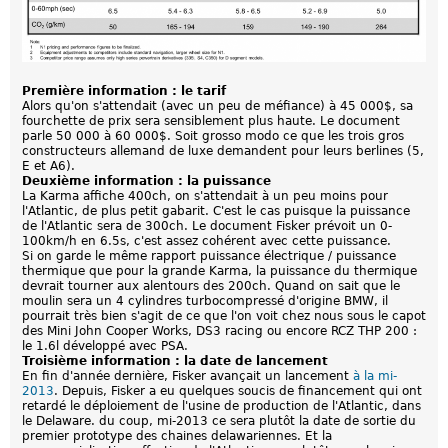
Première information : le tarif
Alors qu'on s'attendait (avec un peu de méfiance) à 45 000$, sa
fourchette de prix sera sensiblement plus haute. Le document
parle 50 000 à 60 000$. Soit grosso modo ce que les trois gros
constructeurs allemand de luxe demandent pour leurs berlines (5,
E et A6).
Deuxième information : la puissance
La Karma affiche 400ch, on s'attendait à un peu moins pour
l'Atlantic, de plus petit gabarit. C'est le cas puisque la puissance
de l'Atlantic sera de 300ch. Le document Fisker prévoit un 0-
100km/h en 6.5s, c'est assez cohérent avec cette puissance.
Si on garde le même rapport puissance électrique / puissance
thermique que pour la grande Karma, la puissance du thermique
devrait tourner aux alentours des 200ch. Quand on sait que le
moulin sera un 4 cylindres turbocompressé d'origine BMW, il
pourrait très bien s'agit de ce que l'on voit chez nous sous le capot
des Mini John Cooper Works, DS3 racing ou encore RCZ THP 200 :
le 1.6l développé avec PSA.
Troisième information : la date de lancement
En fin d'année dernière, Fisker avançait un lancement
à la mi-
2013
. Depuis, Fisker a eu quelques soucis de financement qui ont
retardé le déploiement de l'usine de production de l'Atlantic, dans
le Delaware. du coup, mi-2013 ce sera plutôt la date de sortie du
premier prototype des chaines delawariennes. Et la