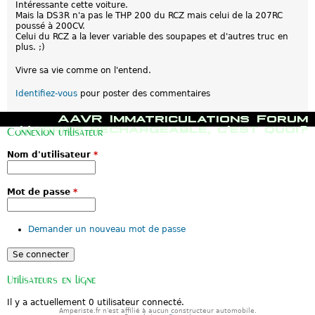
Intéressante cette voiture.
Mais la DS3R n'a pas le THP 200 du RCZ mais celui de la 207RC
poussé à 200CV.
Celui du RCZ a la lever variable des soupapes et d'autres truc en
plus. ;)
Vivre sa vie comme on l'entend.
Identifiez-vous
pour poster des commentaires
M
AAVR
Immatriculations
Forum
e
Hybride rechargeable, c'est quoi?
Connexion utilisateur
n
u
Nom d'utilisateur
*
p
r
i
n
Mot de passe
*
c
i
p
Demander un nouveau mot de passe
a
l
Utilisateurs en ligne
Il y a actuellement 0 utilisateur connecté.
Amperiste.fr n'est affilié à aucun constructeur automobile.