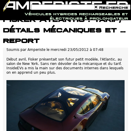
F
R
o
e
Véhicules hybrides rechargeables et
r
c
Jump to navigation
Fisker Atlantic : Tarif,
électriques à prolongateur
m
h
u
e
détails mécaniques et ...
l
r
a
c
i
h
report
r
e
e
Soumis par
Amperiste
le
mercredi 23/05/2012 à 07:48
d
e
r
Début avril, Fisker présentait son futur petit modèle, l'Atlantic, au
e
salon de New York. Sans rien dévoiler de la mécanique et du tarif.
c
InsideEVs a mis la main sur des documents internes dans lesquels
h
on en apprend un peu plus.
e
r
c
h
e