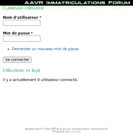
M
AAVR
Immatriculations
Forum
e
Hybride rechargeable, c'est quoi?
Connexion utilisateur
n
u
Nom d'utilisateur
*
p
r
i
n
Mot de passe
*
c
i
p
Demander un nouveau mot de passe
a
l
Utilisateurs en ligne
Il y a actuellement 0 utilisateur connecté.
Amperiste.fr n'est affilié à aucun constructeur automobile.
Propulsé par
Drupal