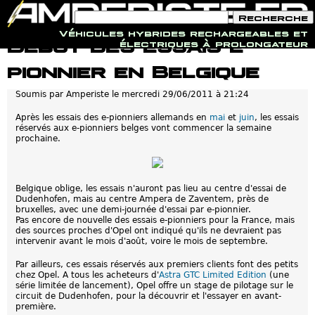
F
R
o
e
Véhicules hybrides rechargeables et
r
c
Jump to navigation
Début des essais e-
électriques à prolongateur
m
h
u
e
pionnier en Belgique
l
r
a
c
i
h
Soumis par
Amperiste
le
mercredi 29/06/2011 à 21:24
r
e
e
Après les essais des e-pionniers allemands en
mai
et
juin
, les essais
d
réservés aux e-pionniers belges vont commencer la semaine
e
prochaine.
r
e
c
h
e
Belgique oblige, les essais n'auront pas lieu au centre d'essai de
r
Dudenhofen, mais au centre Ampera de Zaventem, près de
c
bruxelles, avec une demi-journée d'essai par e-pionnier.
h
Pas encore de nouvelle des essais e-pionniers pour la France, mais
e
des sources proches d'Opel ont indiqué qu'ils ne devraient pas
intervenir avant le mois d'août, voire le mois de septembre.
Par ailleurs, ces essais réservés aux premiers clients font des petits
chez Opel. A tous les acheteurs d'
Astra GTC Limited Edition
(une
série limitée de lancement), Opel offre un stage de pilotage sur le
circuit de Dudenhofen, pour la découvrir et l'essayer en avant-
première.