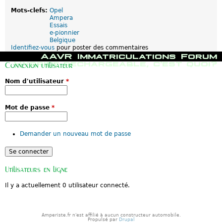
Mots-clefs:
Opel
Ampera
Essais
e-pionnier
Belgique
Identifiez-vous
pour poster des commentaires
M
AAVR
Immatriculations
Forum
e
Hybride rechargeable, c'est quoi?
Connexion utilisateur
n
u
Nom d'utilisateur
*
p
r
i
n
Mot de passe
*
c
i
p
Demander un nouveau mot de passe
a
l
Utilisateurs en ligne
Il y a actuellement 0 utilisateur connecté.
Amperiste.fr n'est affilié à aucun constructeur automobile.
Propulsé par
Drupal