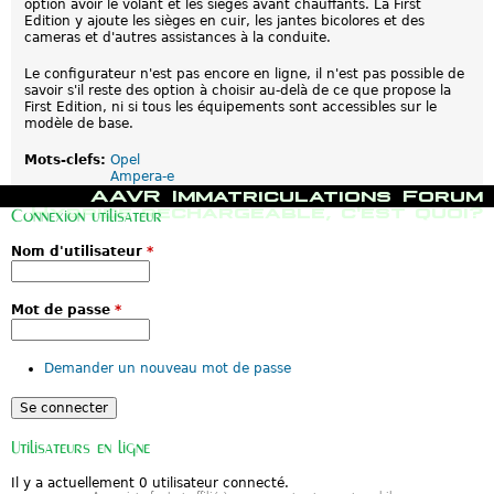
option avoir le volant et les sièges avant chauffants. La First
Edition y ajoute les sièges en cuir, les jantes bicolores et des
cameras et d'autres assistances à la conduite.
Le configurateur n'est pas encore en ligne, il n'est pas possible de
savoir s'il reste des option à choisir au-delà de ce que propose la
First Edition, ni si tous les équipements sont accessibles sur le
modèle de base.
Mots-clefs:
Opel
Ampera-e
M
AAVR
Immatriculations
Forum
e
Hybride rechargeable, c'est quoi?
Connexion utilisateur
n
u
Nom d'utilisateur
*
p
r
i
n
Mot de passe
*
c
i
p
Demander un nouveau mot de passe
a
l
Utilisateurs en ligne
Il y a actuellement 0 utilisateur connecté.