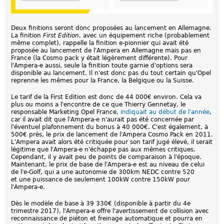
Deux finitions seront donc proposées au lancement en Allemagne.
La finition
First Edition
, avec un équipement riche (probablement
même complet), rappelle la finition e-pionnier qui avait été
proposée au lancement de l'Ampera en Allemagne mais pas en
France (la Cosmo pack y était légèrement différente). Pour
l'Ampera-e aussi, seule la finition toute garnie d'options sera
disponible au lancement. Il n'est donc pas du tout certain qu'Opel
reprenne les mêmes pour la France, la Belgique ou la Suisse.
Le tarif de la First Edition est donc de 44 000€ environ. Cela va
plus ou moins a l'encontre de ce que Thierry Gennetay, le
responsable Marketing Opel France,
indiquait au début de l'année
,
car il avait dit que l'Ampera-e n'aurait pas été concernée par
l'éventuel plafonnement du bonus à 40 000€. C'est également, à
500€ près, le prix de lancement de l'Ampera Cosmo Pack en 2011.
L'Ampera avait alors été critiquée pour son tarif jugé élevé, il serait
légitime que l'Ampera-e n'échappe pas aux mêmes critiques.
Cependant, il y avait peu de points de comparaison à l'époque.
Maintenant, le prix de base de l'Ampera-e est au niveau de celui
de l'e-Golf, qui a une autonomie de 300km NEDC contre 520
et une puissance de seulement 100kW contre 150kW pour
l'Ampera-e.
Dès le modèle de base à 39 330€ (disponible à partir du 4e
trimestre 2017), l'Ampera-e offre l'avertissement de collision avec
reconnaissance de piéton et freinage automatique et pourra en