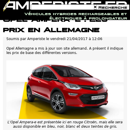
F
R
o
e
Véhicules hybrides rechargeables et
r
c
Jump to navigation
Opel Ampera-e : Les
électriques à prolongateur
m
h
u
e
prix en Allemagne
l
r
a
c
i
h
Soumis par
Amperiste
le
vendredi 21/04/2017 à 12:06
r
e
e
Opel Allemagne a mis à jour son site allemand. A présent il indique
d
les prix de base des différentes versions.
e
r
e
c
h
e
r
c
h
e
L'Opel Ampera-e est présentée ici en rouge Citroën, mais elle sera
aussi disponible en bleu, noir, blanc et deux teintes de gris.