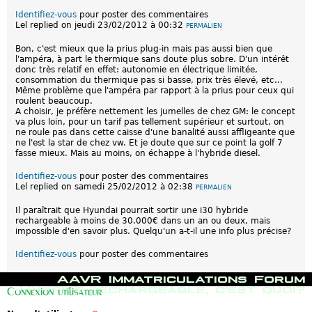
Identifiez-vous
pour poster des commentaires
Lel
replied on
jeudi 23/02/2012 à 00:32
PERMALIEN
Bon, c'est mieux que la prius plug-in mais pas aussi bien que
l'ampéra, à part le thermique sans doute plus sobre. D'un intérêt
donc très relatif en effet: autonomie en électrique limitée,
consommation du thermique pas si basse, prix très élevé, etc...
Même problème que l'ampéra par rapport à la prius pour ceux qui
roulent beaucoup.
A choisir, je préfère nettement les jumelles de chez GM: le concept
va plus loin, pour un tarif pas tellement supérieur et surtout, on
ne roule pas dans cette caisse d'une banalité aussi affligeante que
ne l'est la star de chez vw. Et je doute que sur ce point la golf 7
fasse mieux. Mais au moins, on échappe à l'hybride diesel.
Identifiez-vous
pour poster des commentaires
Lel
replied on
samedi 25/02/2012 à 02:38
PERMALIEN
Il paraîtrait que Hyundai pourrait sortir une i30 hybride
rechargeable à moins de 30.000€ dans un an ou deux, mais
impossible d'en savoir plus. Quelqu'un a-t-il une info plus précise?
Identifiez-vous
pour poster des commentaires
M
AAVR
Immatriculations
Forum
e
Hybride rechargeable, c'est quoi?
Connexion utilisateur
n
u