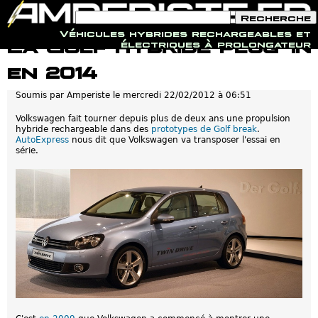
F
R
o
e
Véhicules hybrides rechargeables et
r
c
Jump to navigation
La Golf hybride plug-in
électriques à prolongateur
m
h
u
e
en 2014
l
r
a
c
i
h
Soumis par
Amperiste
le
mercredi 22/02/2012 à 06:51
r
e
e
Volkswagen fait tourner depuis plus de deux ans une propulsion
d
hybride rechargeable dans des
prototypes de Golf break
.
e
AutoExpress
nous dit que Volkswagen va transposer l'essai en
r
série.
e
c
h
e
r
c
h
e