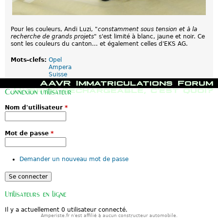
Pour les couleurs, Andi Luzi, "
constamment sous tension et à la
recherche de grands projets
" s'est limité à blanc, jaune et noir. Ce
sont les couleurs du canton... et également celles d'EKS AG.
Mots-clefs:
Opel
Ampera
Suisse
M
AAVR
Immatriculations
Forum
e
Hybride rechargeable, c'est quoi?
Connexion utilisateur
n
u
Nom d'utilisateur
*
p
r
i
n
Mot de passe
*
c
i
p
Demander un nouveau mot de passe
a
l
Utilisateurs en ligne
Il y a actuellement 0 utilisateur connecté.
Amperiste.fr n'est affilié à aucun constructeur automobile.