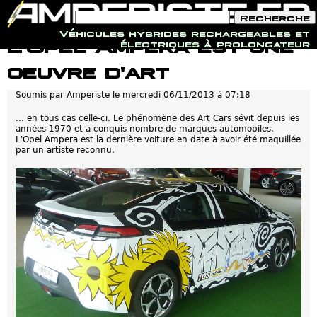
F
R
o
e
Véhicules hybrides rechargeables et
r
c
Jump to navigation
L'Opel Ampera est une
électriques à prolongateur
m
h
u
e
oeuvre d'art
l
r
a
c
i
h
Soumis par
Amperiste
le
mercredi 06/11/2013 à 07:18
r
e
e
... en tous cas celle-ci. Le phénomène des Art Cars sévit depuis les
d
années 1970 et a conquis nombre de marques automobiles.
e
L'Opel Ampera est la dernière voiture en date à avoir été maquillée
r
par un artiste reconnu.
e
c
h
e
r
c
h
e