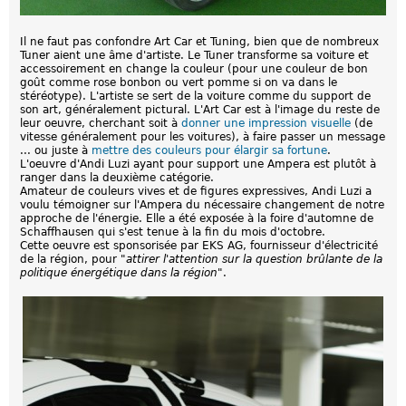
Il ne faut pas confondre Art Car et Tuning, bien que de nombreux
Tuner aient une âme d'artiste. Le Tuner transforme sa voiture et
accessoirement en change la couleur (pour une couleur de bon
goût comme rose bonbon ou vert pomme si on va dans le
stéréotype). L'artiste se sert de la voiture comme du support de
son art, généralement pictural. L'Art Car est à l'image du reste de
leur oeuvre, cherchant soit à
donner une impression visuelle
(de
vitesse généralement pour les voitures), à faire passer un message
... ou juste à
mettre des couleurs pour élargir sa fortune
.
L'oeuvre d'Andi Luzi ayant pour support une Ampera est plutôt à
ranger dans la deuxième catégorie.
Amateur de couleurs vives et de figures expressives, Andi Luzi a
voulu témoigner sur l'Ampera du nécessaire changement de notre
approche de l'énergie. Elle a été exposée à la foire d'automne de
Schaffhausen qui s'est tenue à la fin du mois d'octobre.
Cette oeuvre est sponsorisée par EKS AG, fournisseur d'électricité
de la région, pour "
attirer l'attention sur la question brûlante de la
politique énergétique dans la région
".