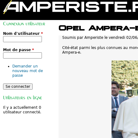
M
e
Connexion utilisateur
n
Opel Ampera-e
u
p
Nom d'utilisateur
*
Soumis par
Amperiste
le
vendredi 02/06
r
i
n
Cité-état parmi les plus connues au mond
Mot de passe
*
c
Ampera-e.
i
p
a
Demander un
l
nouveau mot de
passe
Utilisateurs en ligne
Il y a actuellement 0
utilisateur connecté.