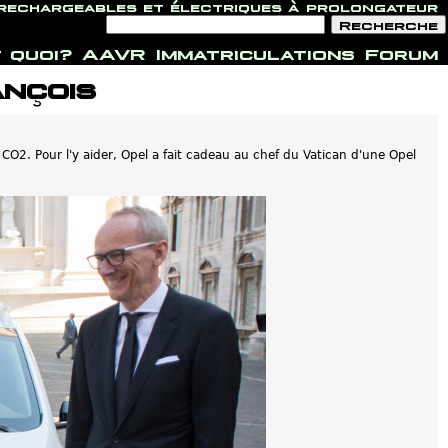
 rechargeables et électriques à prolongateur
F
R
o
e
r
c
 quoi?
AAVR
Immatriculations
Forum
m
h
u
e
ançois
l
r
a
c
i
h
r
e
e
d
CO2. Pour l'y aider, Opel a fait cadeau au chef du Vatican d'une Opel
e
r
e
c
h
e
r
c
h
e