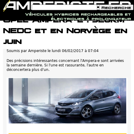
F
R
o
e
Véhicules hybrides rechargeables et
r
c
Jump to navigation
Opel Ampera-e : 520km
électriques à prolongateur
m
h
u
e
NEDC et en Norvège en
l
r
a
c
i
h
juin
r
e
e
Soumis par
Amperiste
le
lundi 06/02/2017 à 07:04
d
e
r
Des précisions intéressantes concernant l'Ampera-e sont arrivées
e
la semaine dernière. Si l'une est rassurante, l'autre en
c
déconcertera plus d'un.
h
e
r
c
h
e