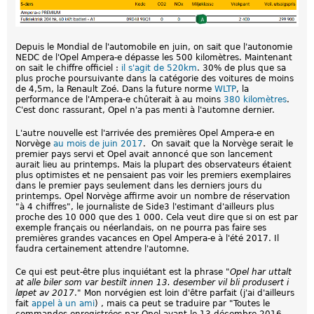
Depuis le Mondial de l'automobile en juin, on sait que l'autonomie
NEDC de l'Opel Ampera-e dépasse les 500 kilomètres. Maintenant
on sait le chiffre officiel :
il s'agit de 520km
. 30% de plus que sa
plus proche poursuivante dans la catégorie des voitures de moins
de 4,5m, la Renault Zoé. Dans la future norme
WLTP
, la
performance de l'Ampera-e chûterait à au moins
380 kilomètres
.
C'est donc rassurant, Opel n'a pas menti à l'automne dernier.
L'autre nouvelle est l'arrivée des premières Opel Ampera-e en
Norvège
au mois de juin 2017
. On savait que la Norvège serait le
premier pays servi et Opel avait annoncé que son lancement
aurait lieu au printemps. Mais la plupart des observateurs étaient
plus optimistes et ne pensaient pas voir les premiers exemplaires
dans le premier pays seulement dans les derniers jours du
printemps. Opel Norvège affirme avoir un nombre de réservation
"à 4 chiffres", le journaliste de Side3 l'estimant d'ailleurs plus
proche des 10 000 que des 1 000. Cela veut dire que si on est par
exemple français ou néerlandais, on ne pourra pas faire ses
premières grandes vacances en Opel Ampera-e à l'été 2017. Il
faudra certainement attendre l'automne.
Ce qui est peut-être plus inquiétant est la phrase "
Opel har uttalt
at alle biler som var bestilt innen 13. desember vil bli produsert i
løpet av 2017
." Mon norvégien est loin d'être parfait (j'ai d'ailleurs
fait
appel à un ami
) , mais ca peut se traduire par "Toutes le