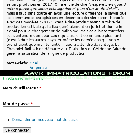
commandes enregistrées par Opel avant le 13 décembre 2016
seront produites en 2017. On a envie de dire "
J'espère bien quand
même parce que sinon cela signifierait plus d'un an de délai!
",
mais il faut sans doute en avoir une lecture différente, à savoir que
les commandes enregistrées en décembre dernier seront honorés
avec des modèles "2017", c'est à dire produit avant la trêve de
production estivale qui a lieu généralement en juillet et donne le
signal pour le changement de millésime. Mais cela laisse toutefois
sous-entendre que pour ceux qui auraient commandé plus tard
(c'est à dire les autres pays, et même les norvégiens qui ne s'y
prendraient que maintenant), il faudra attendre davantage. La
Chevrolet Bolt a bien démarré aux Etats-Unis et GM donne l'aire de
gérer la saturation de la ligne de production.
Mots-clefs:
Opel
Ampera-e
M
AAVR
Immatriculations
Forum
e
Hybride rechargeable, c'est quoi?
Connexion utilisateur
n
u
Nom d'utilisateur
*
p
r
i
n
Mot de passe
*
c
i
p
Demander un nouveau mot de passe
a
l