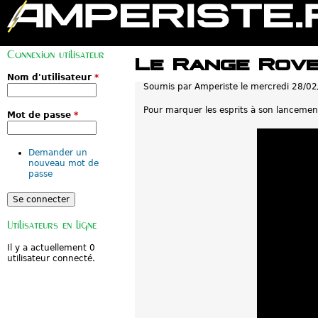
M
e
Connexion utilisateur
n
Le Range Rove
u
p
Nom d'utilisateur
*
Soumis par
Amperiste
le
mercredi 28/02
r
i
n
Pour marquer les esprits à son lancement,
Mot de passe
*
c
i
p
a
Demander un
l
nouveau mot de
passe
Utilisateurs en ligne
Il y a actuellement 0
utilisateur connecté.