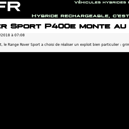
Véhicules hybrides
Hybride rechargeable, c'est
Jump to navigation
r Sport P400e monte au 
/2018 à 07:08
 le Range Rover Sport a choisi de réaliser un exploit bien particulier : gr