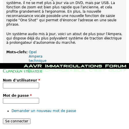
système, il ne se met plus à jour via un DVD, mais par USB. La
fonction de zoom est bien plus rapide que l'ancienne, et cela
profite grandement à l'ergonomie. En plus, la nouvelle
reconnaissance vocale possède une nouvelle fonction de saisie
rapide "One Shot" qui permet d'énoncer l'adresse en une seule
phrase.
Un système audio mis à jour, voici un atout de plus pour l'Ampera,
qui dispose déjà du plus polyvalent système de traction électrique
à prolongateur d'autonomie du marché.
Mots-clefs:
Opel
Ampera
technique
M
AAVR
Immatriculations
Forum
e
Hybride rechargeable, c'est quoi?
Connexion utilisateur
n
u
Nom d'utilisateur
*
p
r
i
n
Mot de passe
*
c
i
p
Demander un nouveau mot de passe
a
l