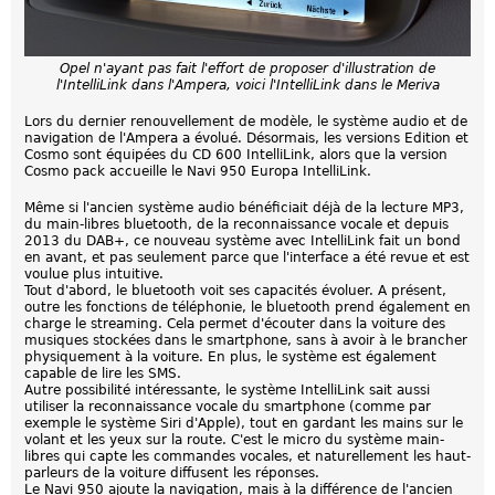
Opel n'ayant pas fait l'effort de proposer d'illustration de
l'IntelliLink dans l'Ampera, voici l'IntelliLink dans le Meriva
Lors du dernier renouvellement de modèle, le système audio et de
navigation de l'Ampera a évolué. Désormais, les versions Edition et
Cosmo sont équipées du CD 600 IntelliLink, alors que la version
Cosmo pack accueille le Navi 950 Europa IntelliLink.
Même si l'ancien système audio bénéficiait déjà de la lecture MP3,
du main-libres bluetooth, de la reconnaissance vocale et depuis
2013 du DAB+, ce nouveau système avec IntelliLink fait un bond
en avant, et pas seulement parce que l'interface a été revue et est
voulue plus intuitive.
Tout d'abord, le bluetooth voit ses capacités évoluer. A présent,
outre les fonctions de téléphonie, le bluetooth prend également en
charge le streaming. Cela permet d'écouter dans la voiture des
musiques stockées dans le smartphone, sans à avoir à le brancher
physiquement à la voiture. En plus, le système est également
capable de lire les SMS.
Autre possibilité intéressante, le système IntelliLink sait aussi
utiliser la reconnaissance vocale du smartphone (comme par
exemple le système Siri d'Apple), tout en gardant les mains sur le
volant et les yeux sur la route. C'est le micro du système main-
libres qui capte les commandes vocales, et naturellement les haut-
parleurs de la voiture diffusent les réponses.
Le Navi 950 ajoute la navigation, mais à la différence de l'ancien