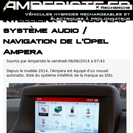
F
R
o
e
Véhicules hybrides rechargeables et
r
c
Jump to navigation
IntelliLink : le nouveau
électriques à prolongateur
m
h
u
e
système audio /
l
r
a
c
i
h
navigation de l'Opel
r
e
e
Ampera
d
e
r
Soumis par
Amperiste
le
vendredi 06/06/2014 à 07:43
e
c
Depuis le modèle 2014, l'Ampera est équipé d'un nouvel
h
autoradio, doté du système Intellilink de la marque au blitz.
e
r
c
h
e