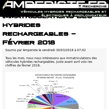
F
R
o
e
Véhicules hybrides rechargeables et
r
c
Jump to navigation
Immatriculations des
électriques à prolongateur
m
h
u
e
hybrides
l
r
a
c
i
h
rechargeables -
r
e
e
Février 2018
d
e
r
Soumis par
Amperiste
le
vendredi 30/03/2018 à 07:02
e
c
Tous les mois, nous nous intéressons aux immatriculations des
h
véhicules hybrides rechargeables. Juste avant avril voici les
e
chiffres de février 2018.
r
c
h
e