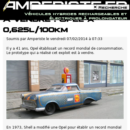
F
R
o
e
Véhicules hybrides rechargeables et
r
c
Jump to navigation
A vendre : Opel à
électriques à prolongateur
m
h
u
e
0,625l/100km
l
r
a
c
i
h
Soumis par
Amperiste
le
vendredi 07/02/2014 à 07:33
r
e
e
Il y a 41 ans, Opel établissait un record mondial de consommation.
d
Le prototype qui a réalisé cet exploit est à vendre.
e
r
e
c
h
e
r
c
h
e
En 1973, Shell a modifié une Opel pour établir un record mondial