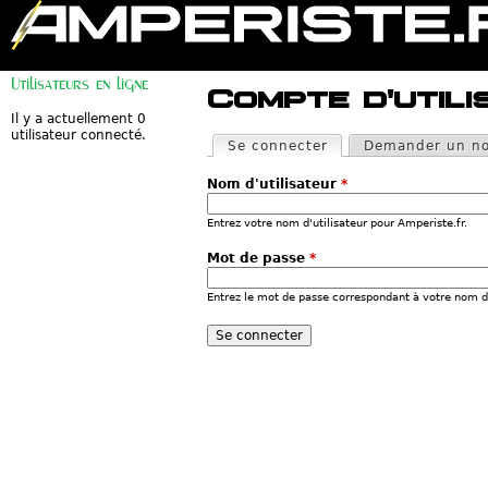
M
e
Utilisateurs en ligne
n
Compte d'utili
u
p
Il y a actuellement 0
O
r
utilisateur connecté.
n
Se connecter
(onglet actif)
Demander un no
i
g
n
l
c
Nom d'utilisateur
*
e
i
t
p
s
Entrez votre nom d'utilisateur pour Amperiste.fr.
a
p
l
r
Mot de passe
*
i
n
Entrez le mot de passe correspondant à votre nom d'
c
i
p
a
u
x