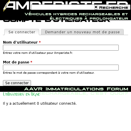
F
R
o
e
Véhicules hybrides rechargeables et
r
c
Jump to navigation
Compte d'utilisateur
électriques à prolongateur
m
h
u
e
O
l
r
n
Se connecter
(onglet actif)
Demander un nouveau mot de passe
a
c
g
i
h
l
r
e
Nom d'utilisateur
*
e
e
t
d
s
Entrez votre nom d'utilisateur pour Amperiste.fr.
e
p
r
r
Mot de passe
*
e
i
c
n
h
Entrez le mot de passe correspondant à votre nom d'utilisateur.
c
e
i
r
p
c
M
a
AAVR
Immatriculations
Forum
h
e
u
Hybride rechargeable, c'est quoi?
Utilisateurs en ligne
e
n
x
u
Il y a actuellement 0 utilisateur connecté.
p
r
i
n
c
i