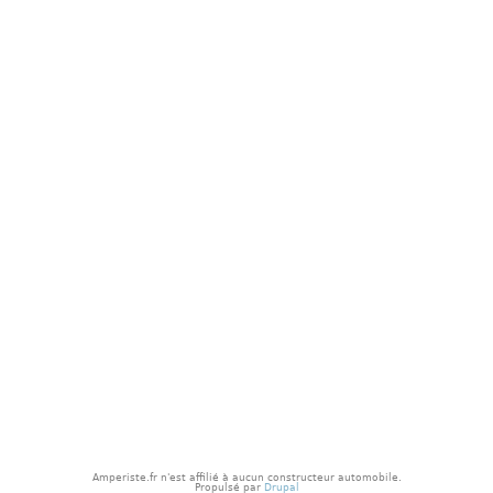
p
a
l
Amperiste.fr n'est affilié à aucun constructeur automobile.
Propulsé par
Drupal