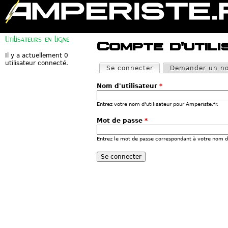
M
e
Utilisateurs en ligne
n
Compte d'utili
u
p
Il y a actuellement 0
O
r
utilisateur connecté.
n
Se connecter
(onglet actif)
Demander un no
i
g
n
l
c
Nom d'utilisateur
*
e
i
t
p
s
Entrez votre nom d'utilisateur pour Amperiste.fr.
a
p
l
r
Mot de passe
*
i
n
Entrez le mot de passe correspondant à votre nom d'
c
i
p
a
u
x